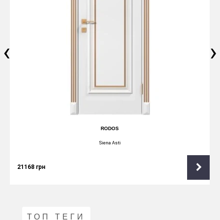
‹
›
RODOS
Siena Asti
21168
грн
ТОП ТЕГИ