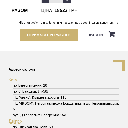
ЦІНА
ГРН
РАЗОМ
18522
*Вартість орієнтовна. За точним прорахунком зверніться до консультанта
ОТРИМАТИ ПРОРАХУНОК
КУПИТИ
Адреси салонів:
Київ
пр. Берестейський, 20
пр. С. Бандери, 8, к50Л
ТЦ “Аракс”, Кільцева дорога, 110
ТЦ “4ROOM”, Петропавлівська Борщагівка, вул. Петропавлівська,
6
вул. Дніпровська набережна 15є
Дніпро
пр. Олександра Поля, 59