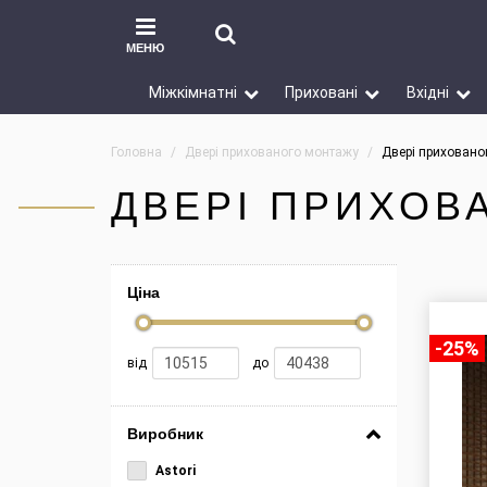
МЕНЮ
Міжкімнатні
Приховані
Вхідні
Головна
Двері прихованого монтажу
Двері прихованог
ДВЕРІ ПРИХОВ
Ціна
-25%
-25%
від
до
Виробник
Astori