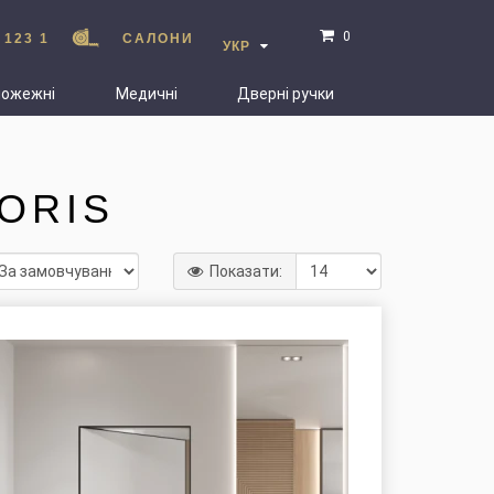
0
 123 1
САЛОНИ
УКР
пожежні
Медичні
Дверні ручки
ORIS
Показати: