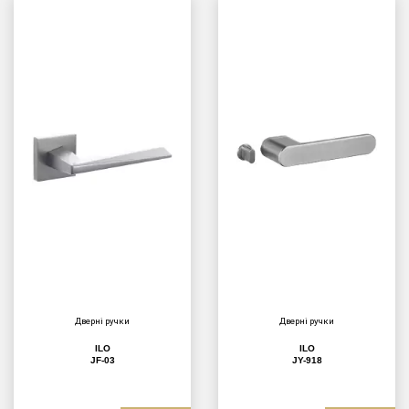
Дверні ручки
Дверні ручки
ILO
ILO
JF-03
JY-918