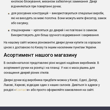
кнопкою блокування, механізм забезпечує замикання. Двері
відчиняються при повертанні ручки;
для розсувних конструкцій – використовуються спеціальні вироби,
які не виходять за межі полотна. Вони можуть мати фіксатор, замок
або засувку;
стаціонарним – кріпляться до дверей і не пов
'
язані із замком.
Використовують для більш зручного відкривання і закривання.
На нашому сайті можна різноманітні дверні ручки купити за хорошою
ціною з доставкою по Києву та іншим населеним пунктам України.
Асортимент нашого магазину
В онлайн-каталозі представлені різні моделі надійних виробників. В
асортименті ручки на розетці і на планці. У нас є маса рішень для
оснащення дверей різних стилів.
Дверні ручки від виробника придбати можна у Києві, Одесі, Дніпрі,
Львові, Харкові, відвідав один з наших салонів. Дивіться їх адреси у
розділі «
Контакт
и
» або просто оформляйте замовлення на сайті.