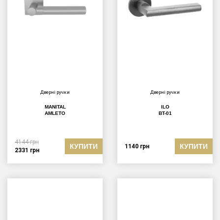
Дверні ручки
Дверні ручки
MANITAL
ILO
AMLETO
BT-01
4144
грн
КУПИТИ
КУПИТИ
1140
грн
2331
грн