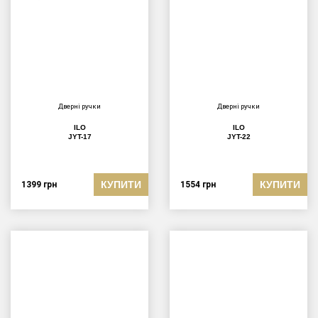
Дверні ручки
Дверні ручки
ILO
ILO
JYT-17
JYT-22
КУПИТИ
КУПИТИ
1399
грн
1554
грн