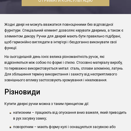
ОТРИМАТИ КОНСУЛЬТАЦІЮ
Жодні двері не можуть вважатися повноцінними без відповідної
фурнітури. Спеціальний елемент дозволяє керувати дверима, а також є
элементом декору. Ручки для дверей мають бути правильно підібрані,
щоб гармонійно виглядати в інтер
'
є
рі і бездоганно виконувати свої
функції.
На сьогоднішній день існіє велика різноманітність ручок, які
відрізняються між собою по формі і стилю
. Стосовно матеріалу виробу,
то переважно використовується метал: сталь, сплави алюмінію, латунь.
Для збільшення терміну використання і захисту від несприятливого
зовнішнього впливу застосовують хромування і нікелювання.
Різновиди
Купити дверні ручки можна з таким принципом дії:
натискним – працюють від опускання вниз важеля, який приводить
в рух засувку замку;
поворотним – мають форму кулі і оснащуються засувкою або