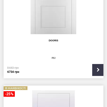
DOORIS
P02
8443
грн
6734
грн
-25%