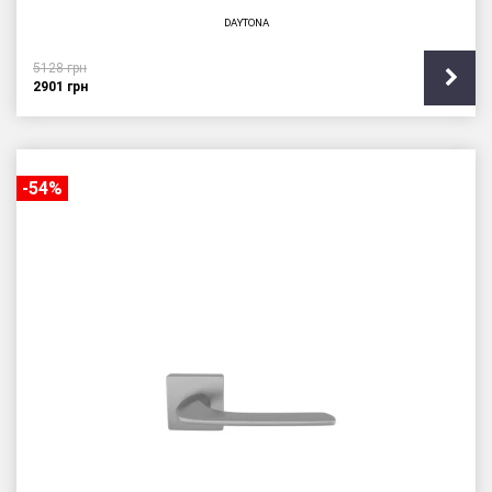
DAYTONA
5128
грн
2901
грн
-54%