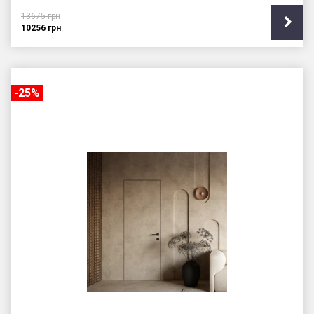
13675
грн
10256
грн
-25%