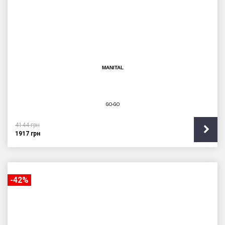
MANITAL
GO-GO
4144
грн
1917
грн
-42%