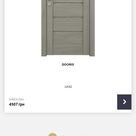
DOORIS
LA 02
6423
грн
4507
грн