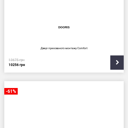
DOORIS
Двері прихованого монтажу Сomfort
13675
грн
10256
грн
-61%