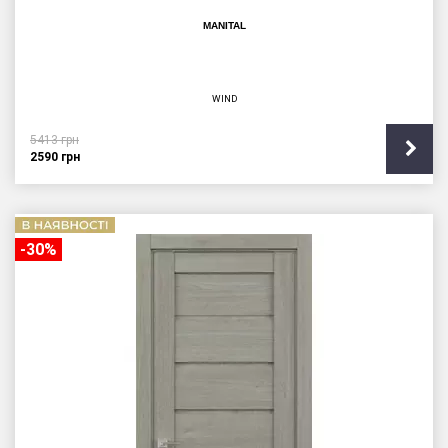
MANITAL
WIND
5413
грн
2590
грн
-30%