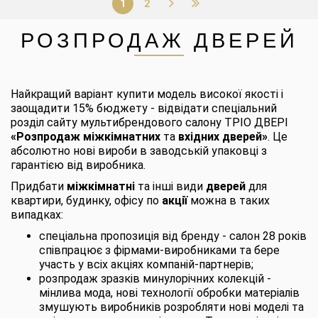
1
2
РОЗПРОДАЖ ДВЕРЕЙ
Найкращий варіант купити модель високої якості і
заощадити 15% бюджету - відвідати спеціальний
розділ сайту мультибрендового салону ТРІО ДВЕРІ
«Розпродаж міжкімнатних
та
вхідних дверей»
. Це
абсолютно нові вироби в заводській упаковці з
гарантією від виробника.
Придбати
міжкімнатні
та інші види
дверей
для
квартири, будинку, офісу по
акції
можна в таких
випадках:
спеціальна пропозиція від бренду - салон 28 років
співпрацює з фірмами-виробниками та бере
участь у всіх акціях компаній-партнерів;
розпродаж зразків минулорічних колекцій -
мінлива мода, нові технології обробки матеріалів
змушують виробників розробляти нові моделі та