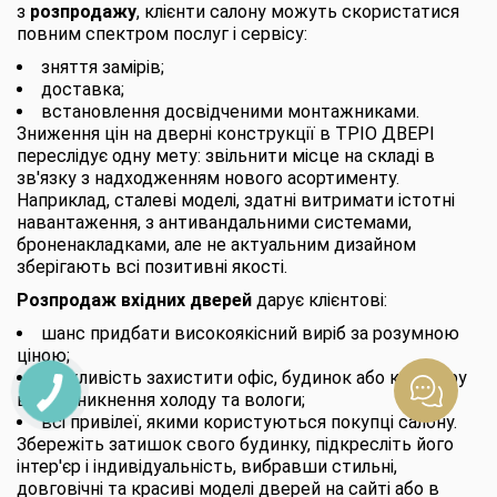
з
розпродажу
, клієнти салону можуть скористатися
повним спектром послуг і сервісу:
зняття замірів;
доставка;
встановлення досвідченими монтажниками.
Зниження цін на дверні конструкції в ТРІО ДВЕРІ
переслідує одну мету: звільнити місце на складі в
зв'язку з надходженням нового асортименту.
Наприклад, сталеві моделі, здатні витримати істотні
навантаження, з антивандальними системами,
броненакладками, але не актуальним дизайном
зберігають всі позитивні якості.
Розпродаж вхідних дверей
дарує клієнтові:
шанс придбати високоякісний виріб за розумною
ціною;
можливість захистити офіс, будинок або квартиру
від проникнення холоду та вологи;
всі привілеї, якими користуються покупці салону.
Збережіть затишок свого будинку, підкресліть його
інтер'єр і індивідуальність, вибравши стильні,
довговічні та красиві моделі дверей на сайті або в