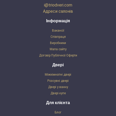
i@triodveri.com
Адреси салонів
Інформація
Вакансії
Співпраця
Виробники
Мапа сайту
Договір Публічної Оферти
Двері
Міжкімнатні двері
Розсувні двері
Двері у ванну
Двері купе
Для клієнта
Блог