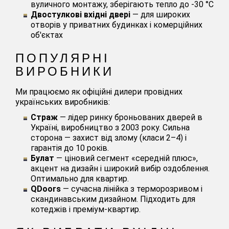
вуличного монтажу, зберігають тепло до -30 °C
Двостулкові вхідні двері
— для широких
отворів у приватних будинках і комерційних
об'єктах
ПОПУЛЯРНІ
ВИРОБНИКИ
Ми працюємо як офіційні дилери провідних
українських виробників:
Страж
— лідер ринку броньованих дверей в
Україні, виробництво з 2003 року. Сильна
сторона — захист від злому (класи 2–4) і
гарантія до 10 років.
Булат
— ціновий сегмент «середній плюс»,
акцент на дизайн і широкий вибір оздоблення.
Оптимально для квартир.
QDoors
— сучасна лінійка з терморозривом і
скандинавським дизайном. Підходить для
котеджів і преміум-квартир.