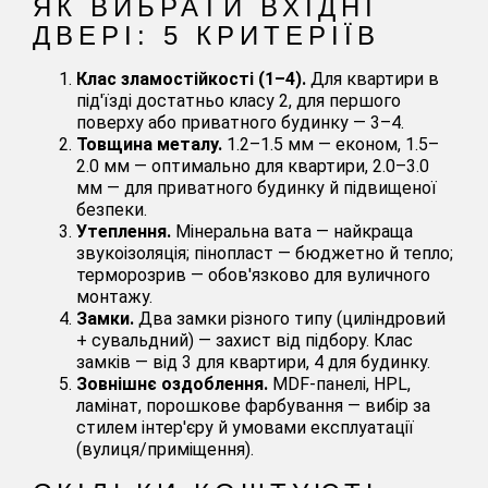
ЯК ВИБРАТИ ВХІДНІ
ДВЕРІ: 5 КРИТЕРІЇВ
Клас зламостійкості (1–4).
Для квартири в
під'їзді достатньо класу 2, для першого
поверху або приватного будинку — 3–4.
Товщина металу.
1.2–1.5 мм — економ, 1.5–
2.0 мм — оптимально для квартири, 2.0–3.0
мм — для приватного будинку й підвищеної
безпеки.
Утеплення.
Мінеральна вата — найкраща
звукоізоляція; пінопласт — бюджетно й тепло;
терморозрив — обов'язково для вуличного
монтажу.
Замки.
Два замки різного типу (циліндровий
+ сувальдний) — захист від підбору. Клас
замків — від 3 для квартири, 4 для будинку.
Зовнішнє оздоблення.
MDF-панелі, HPL,
ламінат, порошкове фарбування — вибір за
стилем інтер'єру й умовами експлуатації
(вулиця/приміщення).