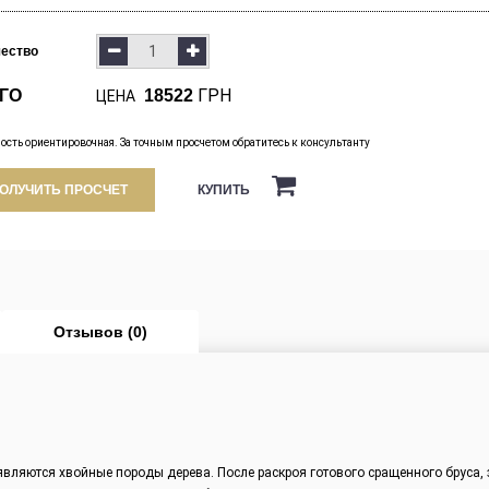
чество
ГРН
ГО
18522
ЦЕНА
ость ориентировочная. За точным просчетом обратитесь к консультанту
КУПИТЬ
ОЛУЧИТЬ ПРОСЧЕТ
Отзывов (0)
являются хвойные породы дерева.
После раскроя готового сращенного бруса