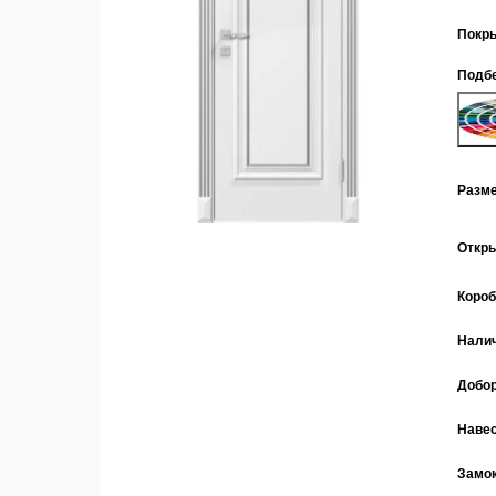
Покр
Подбе
Разм
Откр
Коро
Нали
Добо
Наве
Замо