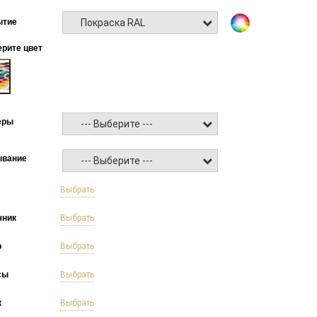
Покраска RAL
ытие
рите цвет
еры
--- Выберите ---
ывание
--- Выберите ---
б
Выбрать
чник
Выбрать
р
Выбрать
сы
Выбрать
к
Выбрать