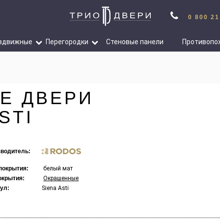
0 800 21
здвижные
Перегородки
Стеновые панели
Противопо
Е ДВЕРИ
STI
водитель:
покрытия:
белый мат
окрытия:
Окрашенные
ул:
Siena Asti