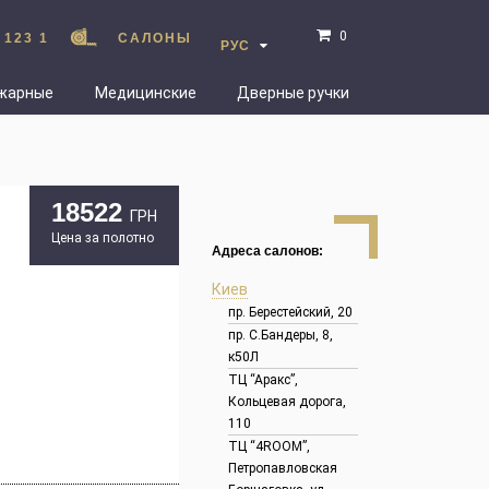
0
 123 1
САЛОНЫ
РУС
жарные
Медицинские
Дверные ручки
18522
ГРН
Цена за полотно
Адреса салонов:
Киев
пр. Берестейский, 20
пр. С.Бандеры, 8,
к50Л
ТЦ “Аракс”,
Кольцевая дорога,
110
ТЦ “4ROOM”,
Петропавловская