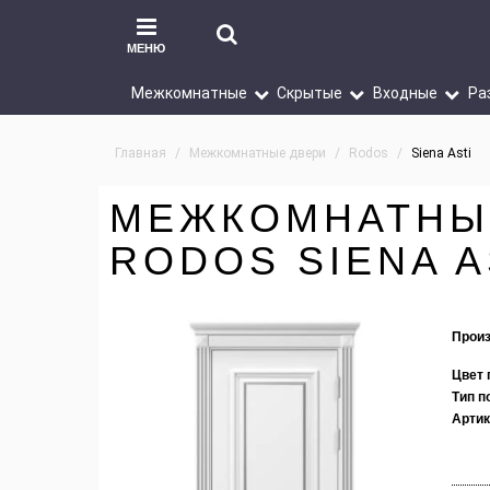
МЕНЮ
Межкомнатные
Скрытые
Входные
Ра
Главная
Межкомнатные двери
Rodos
Siena Asti
МЕЖКОМНАТНЫ
RODOS SIENA A
Произ
Цвет 
Тип п
Артик