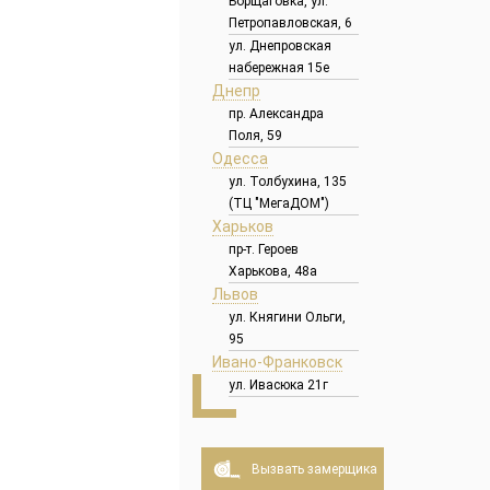
Борщаговка, ул.
Петропавловская, 6
ул. Днепровская
набережная 15е
Днепр
пр. Александра
Поля, 59
Одесса
ул. Толбухина, 135
(ТЦ "МегаДОМ")
Харьков
пр-т. Героев
Харькова, 48а
Львов
ул. Княгини Ольги,
95
Ивано-Франковск
ул. Ивасюка 21г
Вызвать замерщика