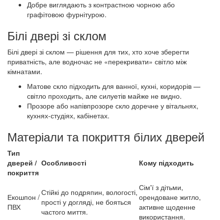
Добре виглядають з контрастною чорною або
графітовою фурнітурою.
Білі двері зі склом
Білі двері зі склом — рішення для тих, хто хоче зберегти
приватність, але водночас не «перекривати» світло між
кімнатами.
Матове скло підходить для ванної, кухні, коридорів —
світло проходить, але силуетів майже не видно.
Прозоре або напівпрозоре скло доречне у вітальнях,
кухнях-студіях, кабінетах.
Матеріали та покриття білих дверей
Тип
дверей /
Особливості
Кому підходить
покриття
Сім'ї з дітьми,
Стійкі до подряпин, вологості,
Екошпон /
орендоване житло,
прості у догляді, не бояться
ПВХ
активне щоденне
частого миття.
використання.