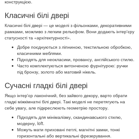
конструкцією.
Класичні білі двері
Класичні білі двері — це моделі з фільонками, декоративними
рамками, можливо з легким рельєфом. Вони додають інтер'єру
статусності та «архітектурності».
Добре поєднуються з ліпниною, текстильною обробкою,
класичними меблями.
Підходять для неокласики, провансу, англійського стилю.
Часто комплектуються витонченою фурнітурою: ручки
під бронзу, золото або матовий нікель.
Сучасні гладкі білі двері
Якщо інтер'єр лаконічний, без зайвого декору, варто обрати
гладкі міжкімнатні білі двері. Такі моделі не перетягують на
себе увагу, але підкреслюють геометрію простору.
Підходять для мінімалізму, скандинавського стилю,
модерну, loft.
Можуть мати приховані петлі, магнітні замки, тонкі
горизонтальні або вертикальні фрезерування.