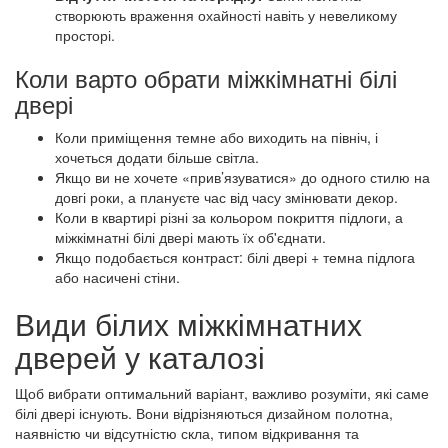
створюють враження охайності навіть у невеликому
просторі.
Коли варто обрати міжкімнатні білі
двері
Коли приміщення темне або виходить на північ, і
хочеться додати більше світла.
Якщо ви не хочете «прив’язуватися» до одного стилю на
довгі роки, а плануєте час від часу змінювати декор.
Коли в квартирі різні за кольором покриття підлоги, а
міжкімнатні білі двері мають їх об'єднати.
Якщо подобається контраст: білі двері + темна підлога
або насичені стіни.
Види білих міжкімнатних
дверей у каталозі
Щоб вибрати оптимальний варіант, важливо розуміти, які саме
білі двері існують. Вони відрізняються дизайном полотна,
наявністю чи відсутністю скла, типом відкривання та