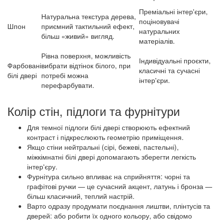
Преміальні інтер'єри,
Натуральна текстура дерева,
поціновувачі
Шпон
приємний тактильний ефект,
натуральних
більш «живий» вигляд.
матеріалів.
Рівна поверхня, можливість
Індивідуальні проєкти,
Фарбовані
вибрати відтінок білого, при
класичні та сучасні
білі двері
потребі можна
інтер'єри.
перефарбувати.
Колір стін, підлоги та фурнітури
Для темної підлоги білі двері створюють ефектний
контраст і підкреслюють геометрію приміщення.
Якщо стіни нейтральні (сірі, бежеві, пастельні),
міжкімнатні білі двері допомагають зберегти легкість
інтер'єру.
Фурнітура сильно впливає на сприйняття: чорні та
графітові ручки — це сучасний акцент, латунь і бронза —
більш класичний, теплий настрій.
Варто одразу продумати поєднання лиштви, плінтусів та
дверей: або робити їх одного кольору, або свідомо