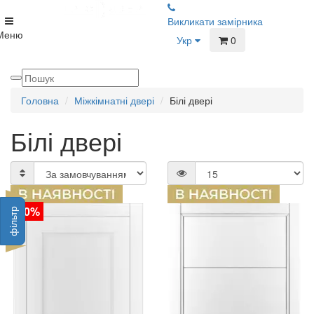
Викликати замірника
Меню
Укр
0
Головна
Міжкімнатні двері
Білі двері
Білі двері
-20%
фільтр