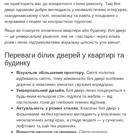
не прив'язують вас до конкретного стилю ремонту. Такі білі
двері однаково добре виглядають у мінімалістичних інтер'єрах,
скандинавському стилі, неокласиці та навіть у поєднанні з
яскравими стінами чи контрастною підлогою.
Якщо ви плануєте оновлення квартири або будинку, білі двері
— це універсальне рішення, яке не «застаріє» через кілька
років і легко підтримуватиме візуальну цілісність усіх кімнат.
Переваги білих дверей у квартирі та
будинку
Візуальне збільшення простору.
Світлі полотна
відбивають світло, тому міжкімнатні білі двері особливо
доречні в невеликих кімнатах і вузьких коридорах.
Універсальний дизайн.
Білі двері легко поєднуються з
будь-яким кольором стін, підлоги та меблів — від
пастельних тонів до глибоких темних відтінків.
Актуальність у різних стилях.
Класичні білі двері з
фільонками чи без органічно виглядають у класичних та
неокласичних інтер'єрах, а гладкі моделі — у сучасних,
лофтових та хай-тек рішеннях.
Відчуття чистоти та порядку.
Світлі полотна