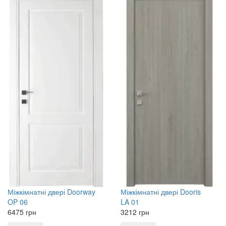
Міжкімнатні двері
Doorway
Міжкімнатні двері
Dooris
OP 06
LA 01
6475
грн
3212
грн