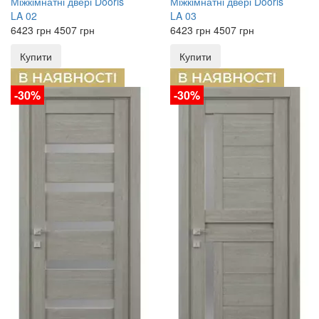
Міжкімнатні двері
Dooris
Міжкімнатні двері
Dooris
LA 02
LA 03
6423
грн
4507
грн
6423
грн
4507
грн
Купити
Купити
-30%
-30%