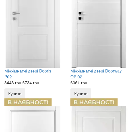
Міжкімнатні двері
Dooris
Міжкімнатні двері
Doorway
P02
OP 02
8443
грн
6734
грн
6061
грн
Купити
Купити