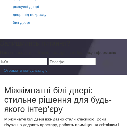
розсувні двері
двері під покраску
білі двері
Залишились питання?
Наші спеціалісти люб’язно нададуть вам будь-яку інформацію
Отримати консультацію
Міжкімнатні білі двері:
стильне рішення для будь-
якого інтер'єру
Міжкімнатні білі двері вже давно стали класикою. Вони
візуально додають простору, роблять приміщення світлішим і