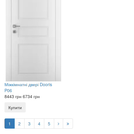
Міжкімнатні двері
Dooris
P06
8443
грн
6734
грн
Купити
1
2
3
4
5