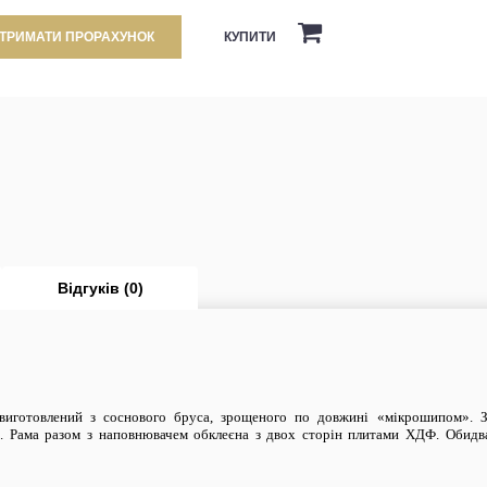
КУПИТИ
ТРИМАТИ ПРОРАХУНОК
Відгуків (0)
иготовлений з соснового бруса, зрощеного по довжині «мікрошип
ом
». 
. Рама разом з наповнювачем обклеєна з двох сторін плитами ХДФ. Обидва