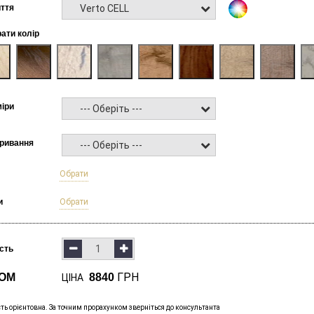
Verto CELL
ття
рати колір
міри
--- Оберіть ---
кривання
--- Оберіть ---
б
Обрати
и
Обрати
ість
ГРН
ОМ
8840
ЦІНА
сть орієнтовна. За точним прорахунком зверніться до консультанта