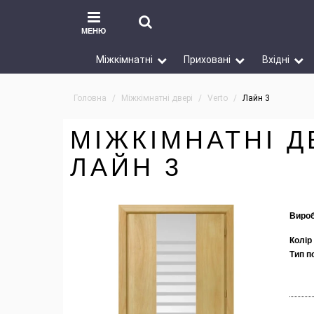
МЕНЮ
Міжкімнатні
Приховані
Вхідні
Головна
Міжкімнатні двері
Verto
Лайн 3
МІЖКІМНАТНІ Д
ЛАЙН 3
Вироб
Колір
Тип п