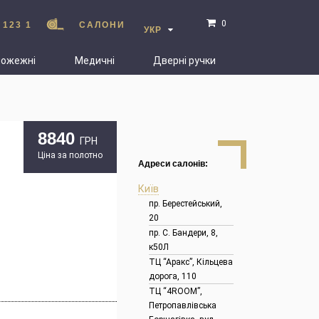
0
 123 1
САЛОНИ
УКР
пожежні
Медичні
Дверні ручки
8840
ГРН
Ціна за полотно
Адреси салонів:
Київ
пр. Берестейський,
20
пр. С. Бандери, 8,
к50Л
ТЦ “Аракс”, Кільцева
дорога, 110
ТЦ “4ROOM”,
Петропавлівська