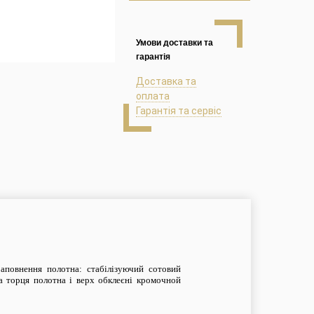
Умови доставки та
гарантія
Доставка та
оплата
Гарантія та сервіс
Заповнення полотна: стабілізуючий с
от
овий
 торця полотна і верх обклеєні кромочной