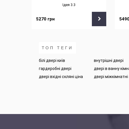
Ідея 3.3
5270
грн
549
ТОП ТЕГИ
білі двері київ
внутрішні двері
гардеробні двері
двері в ванну кім
двері вхідні скляні ціна
двері міжкімнатні