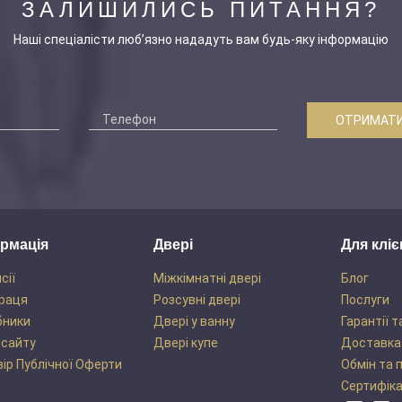
ЗАЛИШИЛИСЬ ПИТАННЯ?
Наші спеціалісти люб’язно нададуть вам будь-яку інформацію
ОТРИМАТИ
рмація
Двері
Для кліє
сії
Міжкімнатні двері
Блог
раця
Розсувні двері
Послуги
бники
Двері у ванну
Гарантії т
 сайту
Двері купе
Доставка
ір Публічної Оферти
Обмін та 
Сертифік