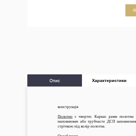
О
Опис
Характеристики
конструкція
Полотно
c чвертю. Каркас рами полотна в
наповнювач або трубчасте ДСП заповнення
стрічкою під колір полотна.
Оздоблення