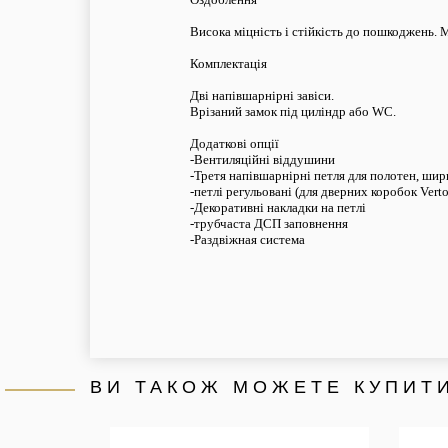
Висока міцність і стійкість до пошкоджень. 
Комплектація
Дві напівшарнірні
завіси
.
Врізаний замок під циліндр або WC.
Додаткові опції
-Вентиляційні віддушини
-Третя напівшарнірні петля для полотен, ши
-петлі регульовані (для дверних коробок Vert
-Декоративні накладки на петлі
-трубчаста ДСП заповнення
-Раздвіжная система
ВИ ТАКОЖ МОЖЕТЕ КУПИТИ