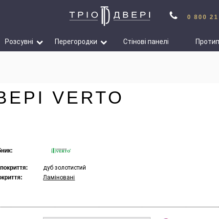
0 800 21
Розсувні
Перегородки
Стінові панелі
Проти
ВЕРІ VERTO
ник:
 покриття:
дуб золотистий
окриття:
Ламіновані