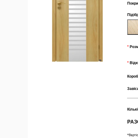
Покри
Підіб
Роз
Від
Коро
Завіс
Кільк
РАЗ
*Варті