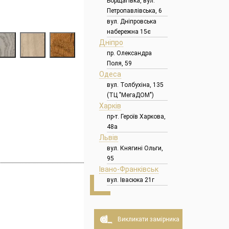
Борщагівка, вул.
Петропавлівська, 6
вул. Дніпровська
набережна 15є
Дніпро
пр. Олександра
Поля, 59
Одеса
вул. Толбухіна, 135
(ТЦ "МегаДОМ")
Харків
пр-т. Героїв Харкова,
48а
Львів
вул. Княгині Ольги,
95
Івано-Франківськ
вул. Івасюка 21г
Викликати замірника