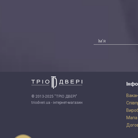
Інфо
Вакан
© 2013-2025 "ТРІО ДВЕРІ"
triodveri.ua - інтернет-магазин
Співп
Виро
Мапа
Догов