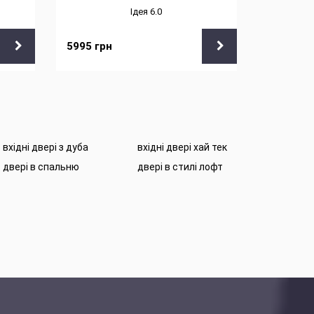
Ідея 6.0
5995
грн
5995
грн
вхідні двері з дуба
вхідні двері хай тек
двері в спальню
двері в стилі лофт