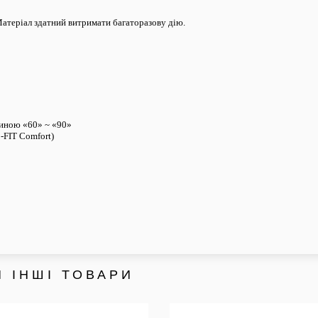
Матеріал здатний витримати багаторазову дію.
риною «60» ~ «90»
o-FIT Comfort)
 ІНШІ ТОВАРИ