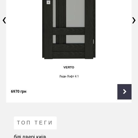
‹
›
VERTO
Лада-Лофт 4.1
6970
грн
ТОП ТЕГИ
білі двері київ