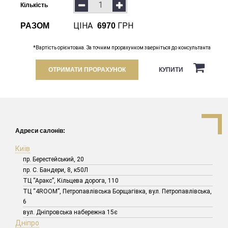
Кількість
ЦІНА
ГРН
РАЗОМ
6970
*Вартість орієнтовна. За точним прорахунком зверніться до консультанта
ОТРИМАТИ ПРОРАХУНОК
КУПИТИ
Адреси салонів:
Київ
пр. Берестейський, 20
пр. С. Бандери, 8, к50Л
ТЦ “Аракс”, Кільцева дорога, 110
ТЦ “4ROOM”, Петропавлівська Борщагівка, вул. Петропавлівська,
6
вул. Дніпровська набережна 15є
Дніпро