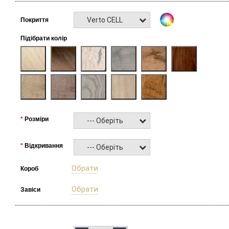
Verto CELL
Покриття
Підібрати колір
Розміри
--- Оберіть ---
Відкривання
--- Оберіть ---
Обрати
Короб
Обрати
Завіси