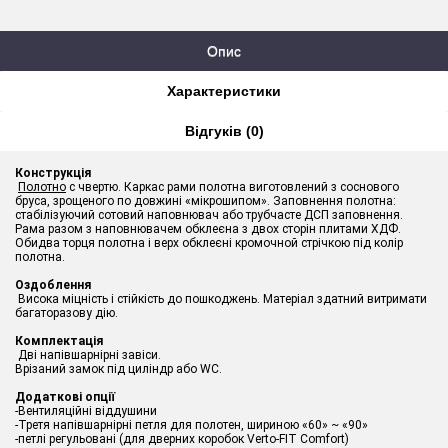
Опис
Характеристики
Відгуків (0)
Конструкція
Полотно
c чвертю. Каркас рами полотна виготовлений з соснового
бруса, зрощеного по довжині «мікрошип
ом
». Заповнення полотна:
стабілізуючий с
от
овий наповнювач або трубчасте ДСП заповнення.
Рама разом з наповнювачем обклеєна з двох сторін плитами ХДФ.
Обидва торця полотна і верх обклеєні кромочной стрічкою під колір
полотна.
Оздоблення
Висока міцність і стійкість до пошкоджень. Матеріал здатний витримати
багаторазову дію.
Комплектація
Дві напівшарнірні
завіси
.
Врізаний замок під циліндр або WC.
Додаткові опції
-Вентиляційні віддушини
-Третя напівшарнірні петля для полотен, шириною «60» ~ «90»
-петлі регульовані (для дверних коробок Verto-FIT Comfort)