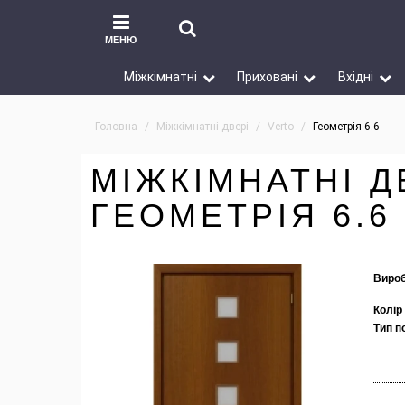
МЕНЮ
Міжкімнатні
Приховані
Вхідні
Головна
Міжкімнатні двері
Verto
Геометрія 6.6
МІЖКІМНАТНІ Д
ГЕОМЕТРІЯ 6.6
Вироб
Колір
Тип п