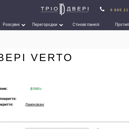
0 800 21
Розсувні
Перегородки
Стінові панелі
Проти
ВЕРІ VERTO
ник:
 покриття:
окриття:
Ламіновані