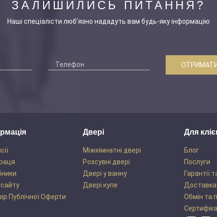
ЗАЛИШИЛИСЬ ПИТАННЯ?
Наші спеціалісти люб’язно нададуть вам будь-яку інформацію
ОТРИМАТИ
рмація
Двері
Для кліє
сії
Міжкімнатні двері
Блог
раця
Розсувні двері
Послуги
бники
Двері у ванну
Гарантії т
 сайту
Двері купе
Доставка
ір Публічної Оферти
Обмін та 
Сертифік