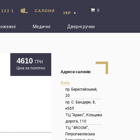
0
 123 1
САЛОНИ
УКР
пожежні
Медичні
Дверні ручки
4610
ГРН
Ціна за полотно
Адреси салонів:
Київ
пр. Берестейський,
20
пр. С. Бандери, 8,
к50Л
ТЦ “Аракс”, Кільцева
дорога, 110
ТЦ “4ROOM”,
Петропавлівська