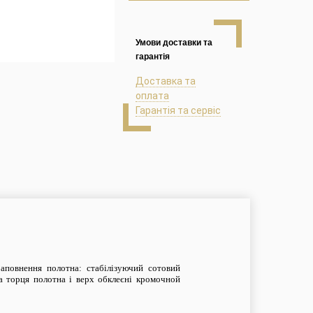
Умови доставки та
гарантія
Доставка та
оплата
Гарантія та сервіс
Заповнення полотна: стабілізуючий с
от
овий
 торця полотна і верх обклеєні кромочной