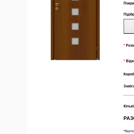
Покри
Підіб
Роз
Від
Коро
Завіс
Кільк
РАЗ
*Варті