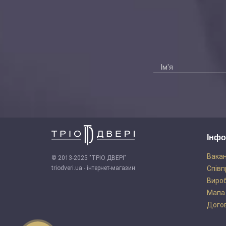
Інфо
Вакан
© 2013-2025 "ТРІО ДВЕРІ"
triodveri.ua - інтернет-магазин
Співп
Виро
Мапа
Догов