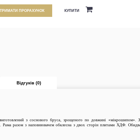
КУПИТИ
ТРИМАТИ ПРОРАХУНОК
Відгуків (0)
иготовлений з соснового бруса, зрощеного по довжині «мікрошип
ом
». 
. Рама разом з наповнювачем обклеєна з двох сторін плитами ХДФ. Обидва