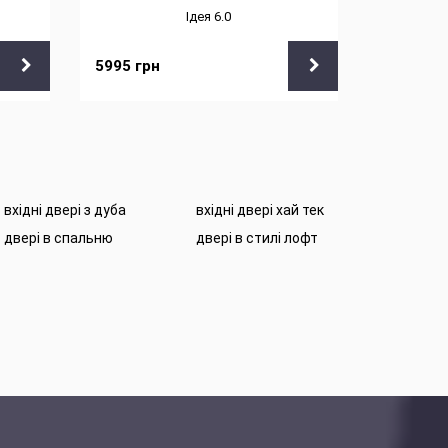
Ідея 6.0
5995
грн
5995
грн
вхідні двері з дуба
вхідні двері хай тек
двері в спальню
двері в стилі лофт