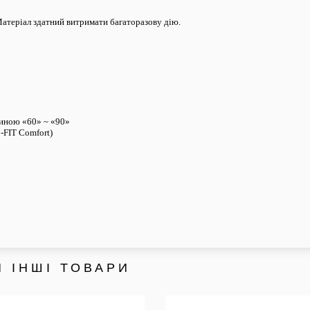
Матеріал здатний витримати багаторазову дію.
риною «60» ~ «90»
o-FIT Comfort)
 ІНШІ ТОВАРИ