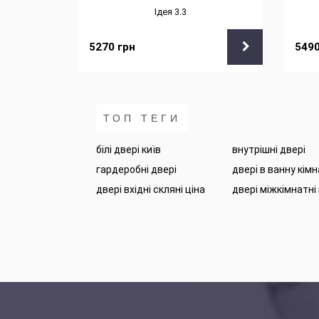
Ідея 3.3
5270
грн
549
ТОП ТЕГИ
білі двері київ
внутрішні двері
гардеробні двері
двері в ванну кім
двері вхідні скляні ціна
двері міжкімнатні