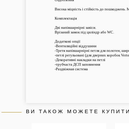
Висока міцність і стійкість до пошкоджень. 
Комплектація
Дві напівшарнірні
завіси
.
Врізаний замок під циліндр або WC.
Додаткові опції
-Вентиляційні віддушини
-Третя напівшарнірні петля для полотен, ши
-петлі регульовані (для дверних коробок Vert
-Декоративні накладки на петлі
-трубчаста ДСП заповнення
-Раздвіжная система
ВИ ТАКОЖ МОЖЕТЕ КУПИТИ