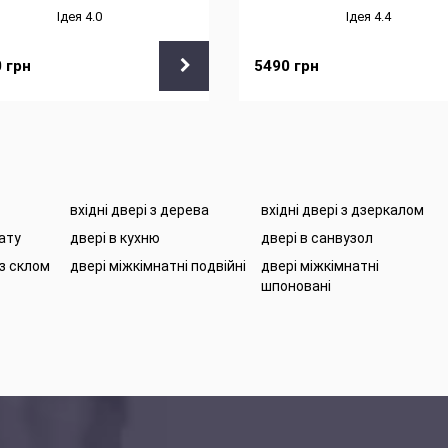
Ідея 4.0
Ідея 4.4
0
грн
5490
грн
вхідні двері з дерева
вхідні двері з дзеркалом
нату
двері в кухню
двері в санвузол
 з склом
двері міжкімнатні подвійні
двері міжкімнатні
шпоновані