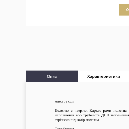
О
Опис
Характеристики
конструкція
Полотно
c чвертю. Каркас рами полотна в
наповнювач або трубчасте ДСП заповнення
стрічкою під колір полотна.
Оздоблення