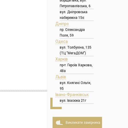
Борщагівка, вул.
Петропавлівська, 6
вул. Дніпровська
набережна 15є
Дніпро
пр. Олександра
Поля, 59
Одеса
вул. Толбухіна, 135
(ТЦ "МегаДОМ")
Харків
пр-т. Героїв Харкова,
48а
Львів
вул. Княгині Ольги,
95
Івано-Франківськ
вул. Івасюка 21г
Викликати замірника