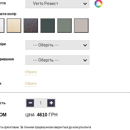
Verto Резист
ття
рати колір
міри
--- Оберіть ---
кривання
--- Оберіть ---
б
Обрати
и
Обрати
ість
ГРН
ОМ
4610
ЦІНА
сть орієнтовна. За точним прорахунком зверніться до консультанта