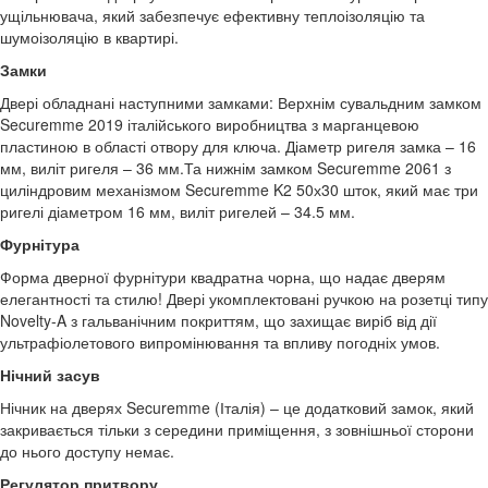
ущільнювача, який забезпечує ефективну теплоізоляцію та
шумоізоляцію в квартирі.
Замки
Двері обладнані наступними замками: Верхнім сувальдним замком
Securemme 2019 італійського виробництва з марганцевою
пластиною в області отвору для ключа. Діаметр ригеля замка – 16
мм, виліт ригеля – 36 мм.Та нижнім замком Securemme 2061 з
циліндровим механізмом Securemme K2 50х30 шток, який має три
ригелі діаметром 16 мм, виліт ригелей – 34.5 мм.
Фурнітура
Форма дверної фурнітури квадратна чорна, що надає дверям
елегантності та стилю! Двері укомплектовані ручкою на розетці типу
Novelty-A з гальванічним покриттям, що захищає виріб від дії
ультрафіолетового випромінювання та впливу погодніх умов.
Нічний засув
Нічник на дверях Securemme (Італія) – це додатковий замок, який
закривається тільки з середини приміщення, з зовнішньої сторони
до нього доступу немає.
Регулятор притвору