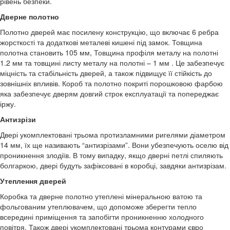
рівень безпеки.
Дверне полотно
Полотно дверей має посилену конструкцію, що включає 6 ребра
жорсткості та додаткові металеві кишені під замок. Товщина
полотна становить 105 мм, Товщина профіля металу на полотні
1.2 мм та товщині листу металу на полотні – 1 мм . Це забезпечує
міцність та стабільність дверей, а також підвищує її стійкість до
зовнішніх впливів. Короб та полотно покриті порошковою фарбою
яка забезпечує дверям довгий строк експлуатації та попереджає
іржу.
Антизрізи
Двері укомплектовані трьома протизламними ригелями діаметром
14 мм, їх ще називають “антизрізами”. Вони убезпечують оселю від
проникнення злодіїв. В тому випадку, якщо дверні петлі спиляють
болгаркою, двері будуть зафіксовані в коробці, завдяки антизрізам.
Утеплення дверей
Коробка та дверне полотно утеплені мінеральною ватою та
фольгованим утеплювачем, що допоможе зберегти тепло
всередині приміщення та запобігти проникненню холодного
повітря. Також двері укомплектовані трьома контурами євро