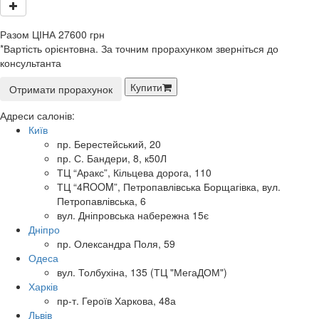
Разом
ЦІНА
27600
грн
*Вартість орієнтовна. За точним прорахунком зверніться до
консультанта
Купити
Отримати прорахунок
Адреси салонів:
Київ
пр. Берестейський, 20
пр. С. Бандери, 8, к50Л
ТЦ “Аракс”, Кільцева дорога, 110
ТЦ “4ROOM”, Петропавлівська Борщагівка, вул.
Петропавлівська, 6
вул. Дніпровська набережна 15є
Дніпро
пр. Олександра Поля, 59
Одеса
вул. Толбухіна, 135 (ТЦ "МегаДОМ")
Харків
пр-т. Героїв Харкова, 48а
Львів