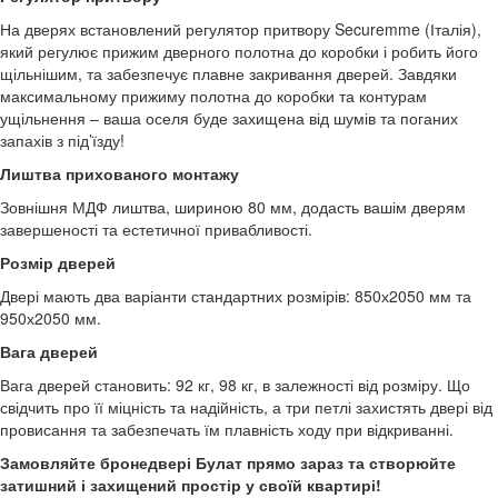
На дверях встановлений регулятор притвору Securemme (Італія),
який регулює прижим дверного полотна до коробки і робить його
щільнішим, та забезпечує плавне закривання дверей. Завдяки
максимальному прижиму полотна до коробки та контурам
ущільнення – ваша оселя буде захищена від шумів та поганих
запахів з під’їзду!
Лиштва прихованого монтажу
Зовнішня МДФ лиштва, шириною 80 мм, додасть вашім дверям
завершеності та естетичної привабливості.
Розмір дверей
Двері мають два варіанти стандартних розмірів: 850х2050 мм та
950х2050 мм.
Вага дверей
Вага дверей становить: 92 кг, 98 кг, в залежності від розміру. Що
свідчить про її міцність та надійність, а три петлі захистять двері від
провисання та забезпечать їм плавність ходу при відкриванні.
Замовляйте бронедвері Булат прямо зараз та створюйте
затишний і захищений простір у своїй квартирі!