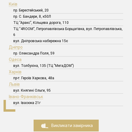
Київ
пр. Берестейський, 20
пр. С. Бандери, 8, к50Л
ТЦ “Аракс”, Кільцева дорога, 110
ТЦ “4ROOM”, Петропавлівська Борщагівка, вул. Петропавлівська,
6
вул. Дніпровська набережна 15є
Дніпро
пр. Олександра Поля, 59
Одеса
вул. Толбухіна, 135 (ТЦ "МегаДОМ")
Харків
пр-т. Героїв Харкова, 48а
Львів
вул. Княгині Ольги, 95
Івано-Франківськ
вул. Івасюка 21г
Викликати замірника