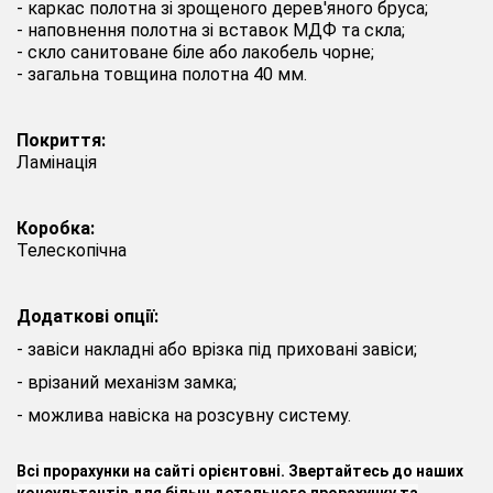
- каркас полотна зі зрощеного дерев'яного бруса;
- наповнення полотна зі вставок МДФ та скла;
- скло санитоване біле або лакобель чорне;
- загальна товщина полотна 40 мм.
Покриття:
Ламінація
Коробка:
Телескопічна
Додаткові опції:
- завіси накладні або врізка під приховані завіси;
- врізаний механізм замка;
- можлива навіска на розсувну систему.
Всі прорахунки на сайті орієнтовні. Звертайтесь до наших
консультантів для більш детального прорахунку
та