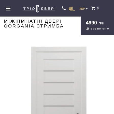
0
УКР
МІЖКІМНАТНІ ДВЕРІ
4990
ГРН
GORGANIA СТРИМБА
Ціна за полотно