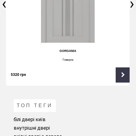
‹
›
GORGANIA
Говерла
5320
грн
ТОП ТЕГИ
білі двері київ
внутрішні двері