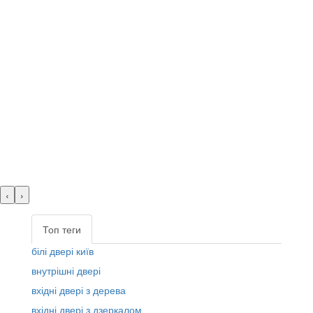
‹
›
Топ теги
білі двері київ
внутрішні двері
вхідні двері з дерева
вхідні двері з дзеркалом