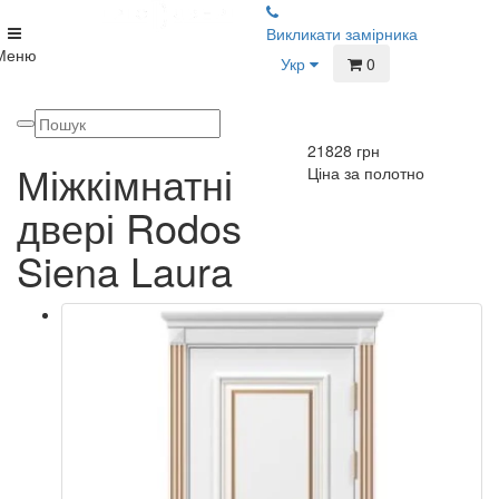
Викликати замірника
Меню
Укр
0
21828
грн
Міжкімнатні
Ціна за полотно
двері Rodos
Siena Laura