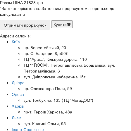
Разом
ЦІНА
21828
грн
*Вартість орієнтовна. За точним прорахунком зверніться до
консультанта
Купити
Отримати прорахунок
Адреси салонів:
Київ
пр. Берестейський, 20
пр. С. Бандери, 8, к50Л
ТЦ “Аракс”, Кільцева дорога, 110
ТЦ “4ROOM”, Петропавлівська Борщагівка, вул.
Петропавлівська, 6
вул. Дніпровська набережна 15є
Дніпро
пр. Олександра Поля, 59
Одеса
вул. Толбухіна, 135 (ТЦ "МегаДОМ")
Харків
пр-т. Героїв Харкова, 48а
Львів
вул. Княгині Ольги, 95
Івано-Франківськ