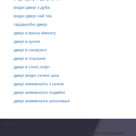
вхідні двері з дуба
вхідні двері хай тек
гардеробні двері
двері в ванну кімнату
двері в кухню
двері в санвузол
двері в спальню
двері в стилі лофт
двері вхідні скляні ціна
двері міжкімнатні з склом
двері міжкімнатні подвійні
двері міжкімнатні шпоновані
Залишились питання?
Наші спеціалісти люб’язно нададуть вам будь-яку інформацію