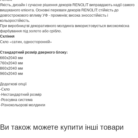
Якість, дизайн і сучасне рішення декорів RENOLIT виправдають надії самого
вишуканого клієнта. Основні переваги декорів RENOLIT: стійкість до
довгострокового впливу УФ - променів; висока зносостійкість і
кольоростійкість.
При виробництві декоративного молдинга використовується високоякісна
фарбування під золото або срібло.
Скління
Скло «сатин, односторонній»
Стандартний розмір дверного блоку:
660x2040 мм
760x2040 мм
860x2040 мм
960x2040 мм
Додаткові опції
-Скло
-Нестандартний розмір
-Розсувна система
-Різнокольорові молдинги
Ви також можете купити інші товари