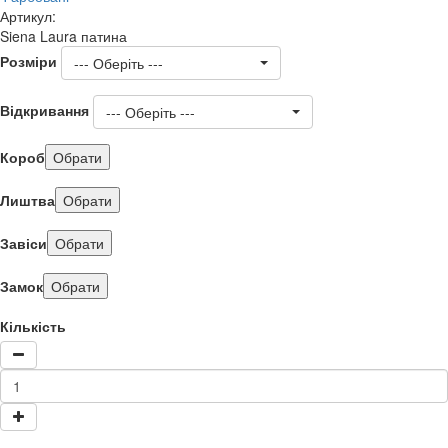
Артикул:
Siena Laura патина
Розміри
--- Оберіть ---
Відкривання
--- Оберіть ---
Короб
Обрати
Лиштва
Обрати
Завіси
Обрати
Замок
Обрати
Кількість