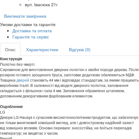
вул. Івасюка 21г
Викликати замірника
Умови доставки та гарантія
Доставка та оплата
Гарантія та сервіс
Опис
Характеристики
Відгуків (0)
Конструкція
Полотно без чверті.
Сировиною для виготовлення дверних полотен є хвойні породи дерева. Після
розкрою готового зрощеного бруса, заготовки додатково обклеюються МДФ.
Товщина
дверей
становить 44 мм і відповідає стандартам, за якими працюють
виробники Італії. В залежності від моделі дверного полотна, заповнення
складається з фільонок і скла 4 мм. Заповнення обрамлено штапиком,
доповненим декоративним фарбованим елементом.
Оздоблення
LG
Декори LG Hausys є сучасним високотехнологічним продуктом, що забезпечує
не тільки винятковий зовнішній вигляд, але і довгострокову надійний захист
від зовнішніх впливів. Основні переваги: зносостійка; не боїться перепадів
температур; не вицвітає з часом.
Renolit