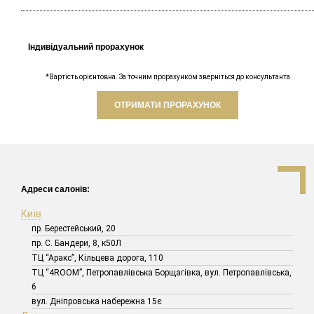
Індивідуальний прорахунок
*Вартість орієнтовна. За точним прорахунком зверніться до консультанта
ОТРИМАТИ ПРОРАХУНОК
Адреси салонів:
Київ
пр. Берестейський, 20
пр. С. Бандери, 8, к50Л
ТЦ “Аракс”, Кільцева дорога, 110
ТЦ “4ROOM”, Петропавлівська Борщагівка, вул. Петропавлівська,
6
вул. Дніпровська набережна 15є