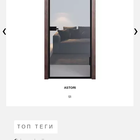
‹
›
ASTORI
S1
ТОП ТЕГИ