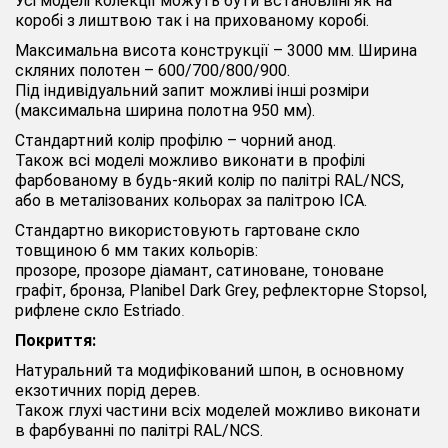
Усі моделі колекції можуть бути встановліні як на
коробі з лиштвою так і на прихованому коробі.
Максимальна висота конструкції – 3000 мм. Ширина
скляних полотен – 600/700/800/900.
Під індивідуальний запит можливі інші розміри
(максимальна ширина полотна 950 мм).
Стандартний колір профілю – чорний анод.
Також всі моделі можливо виконати в профілі
фарбованому в будь-який колір по палітрі RAL/NCS,
або в металізованих кольорах за палітрою IСА.
Стандартно використовують гартоване скло
товщиною 6 мм таких кольорів:
прозоре, прозоре діамант, сатиноване, тоноване
графіт, бронза, Planibel Dark Grey, рефлекторне Stopsol,
рифлене скло Estriado
.
Покриття:
Натуральний та модифікований шпон, в основному
екзотичних порід дерев.
Також глухі частини всіх моделей можливо виконати
в фарбуванні по палітрі RAL/NCS.