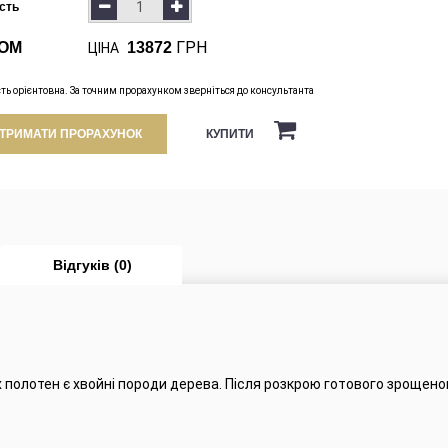
ість
ГРН
ОМ
13872
ЦІНА
сть орієнтовна. За точним прорахунком зверніться до консультанта
КУПИТИ
ТРИМАТИ ПРОРАХУНОК
Відгуків (0)
полотен є хвойні породи дерева. Після розкрою готового зрощено