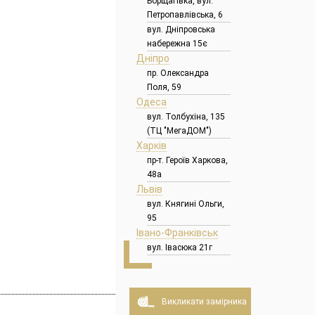
Борщагівка, вул.
Петропавлівська, 6
вул. Дніпровська
набережна 15є
Дніпро
пр. Олександра
Поля, 59
Одеса
вул. Толбухіна, 135
(ТЦ "МегаДОМ")
Харків
пр-т. Героїв Харкова,
48а
Львів
вул. Княгині Ольги,
95
Івано-Франківськ
вул. Івасюка 21г
Викликати замірника