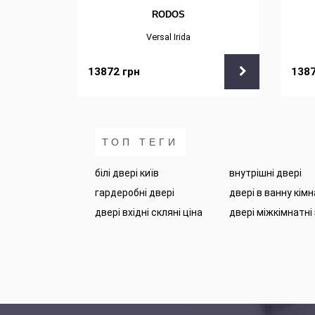
RODOS
Versal Irida
13872
грн
138
ТОП ТЕГИ
білі двері київ
внутрішні двері
гардеробні двері
двері в ванну кім
двері вхідні скляні ціна
двері міжкімнатні