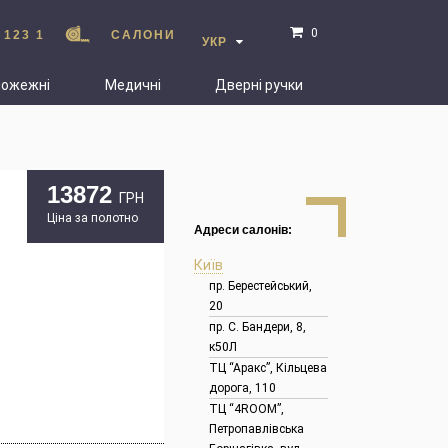
0
 123 1
САЛОНИ
УКР
пожежні
Медичні
Дверні ручки
13872
ГРН
Ціна за полотно
Адреси салонів:
Київ
пр. Берестейський,
20
пр. С. Бандери, 8,
к50Л
ТЦ “Аракс”, Кільцева
дорога, 110
ТЦ “4ROOM”,
Петропавлівська