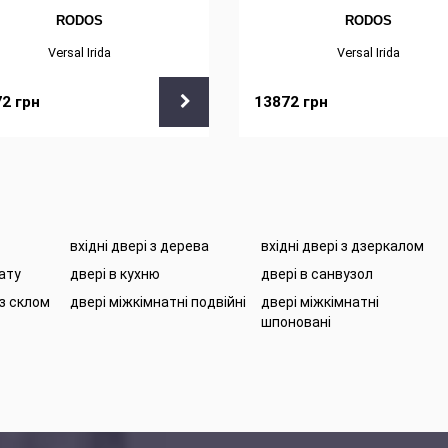
RODOS
RODOS
Versal Irida
Versal Irida
72
грн
13872
грн
вхідні двері з дерева
вхідні двері з дзеркалом
нату
двері в кухню
двері в санвузол
 з склом
двері міжкімнатні подвійні
двері міжкімнатні
шпоновані