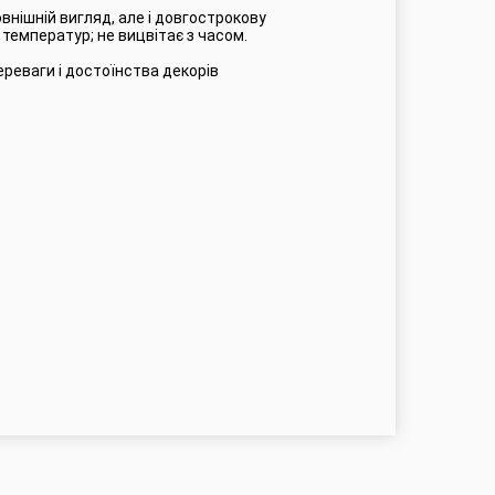
нішній вигляд, але і довгострокову
 температур; не вицвітає з часом.
ереваги і достоїнства декорів