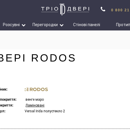
0 800 21
Розсувні
Перегородки
Стінові панелі
Проти
ВЕРІ RODOS
ник:
 покриття:
венге маро
окриття:
Ламіновані
ул:
Versal Irida полустекло 2