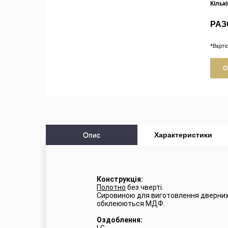
Кільк
РАЗ
*Варті
О
Опис
Характеристики
Конструкція:
Полотно
без чверті.
Сировиною для виготовлення дверних 
обклеюються МДФ.
Оздоблення: