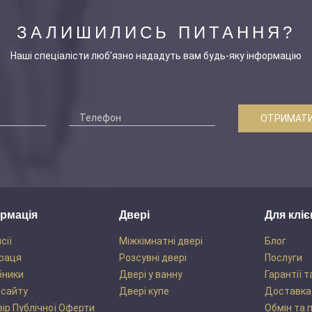
ЗАЛИШИЛИСЬ ПИТАННЯ?
Наші спеціалісти люб’язно нададуть вам будь-яку інформацію
ОТРИМАТИ
рмація
Двері
Для кліє
сії
Міжкімнатні двері
Блог
раця
Розсувні двері
Послуги
бники
Двері у ванну
Гарантії т
 сайту
Двері купе
Доставка
ір Публічної Оферти
Обмін та 