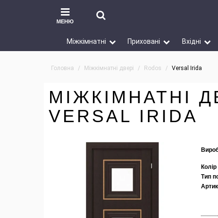
МЕНЮ
Міжкімнатні
Приховані
Вхідні
Головна
Міжкімнатні двері
Rodos
Versal Irida
МІЖКІМНАТНІ Д
VERSAL IRIDA
Вироб
Колір
Тип п
Артик