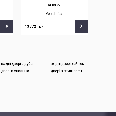
RODOS
Versal Irida
13872
грн
13872
г
вхідні двері з дуба
вхідні двері хай тек
двері в спальню
двері в стилі лофт