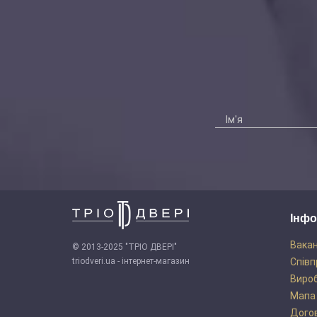
Інфо
Вакан
© 2013-2025 "ТРІО ДВЕРІ"
triodveri.ua - інтернет-магазин
Співп
Виро
Мапа
Догов