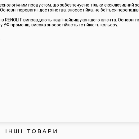
хнологічним продуктом, що забезпечує не тільки ексклюзивний зов
 Основні переваги і достоїнства: зносостійка; не боїться перепадів
рів RENOLIT виправдають надії найвишуканішого клієнта. Основні п
 УФ променів; висока зносостійкість і стійкість кольору.
:
 ІНШІ ТОВАРИ