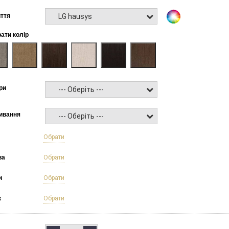
LG hausys
ття
рати колір
ри
--- Оберіть ---
ивання
--- Оберіть ---
б
Обрати
ва
Обрати
и
Обрати
к
Обрати