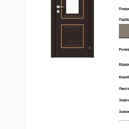
Покри
Підіб
Розмі
Відкр
Коро
Лишт
Завіс
Замо