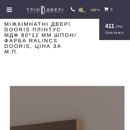
0
УКР
МІЖКІМНАТНІ ДВЕРІ
411
ГРН
DOORIS ПЛІНТУС
Ціна за м.п.
МДФ 80*12 ММ ШПОН/
ФАРБА RAL/NCS
DOORIS, ЦІНА ЗА
М.П.