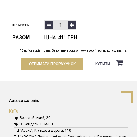
Кількість
ЦІНА
ГРН
РАЗОМ
411
*Вартість орієнтовна. За точним прорахунком зверніться до консультанта
ОТРИМАТИ ПРОРАХУНОК
КУПИТИ
Адреси салонів:
Київ
пр. Берестейський, 20
пр. С. Бандери, 8, к50Л
ТЦ “Аракс”, Кільцева дорога, 110
ТЦ “4ROOM”, Петропавлівська Борщагівка, вул. Петропавлівська,