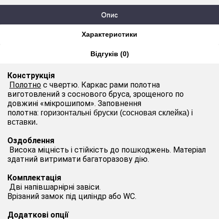
Опис
Характеристики
Відгуків (0)
Конструкція
Полотно
c чвертю. Каркас рами полотна
виготовлений з соснового бруса, зрощеного по
довжині «мікрошип
ом
». Заповнення
полотна:
горизонтальні бруски (сосновая склейка) і
вставки.
Оздоблення
Висока міцність і стійкість до пошкоджень. Матеріал
здатний витримати багаторазову дію.
Комплектація
Дві напівшарнірні
завіси
.
Врізаний замок під циліндр або WC.
Додаткові опції