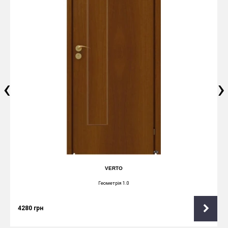
‹
›
VERTO
Геометрія 1.0
4280
грн