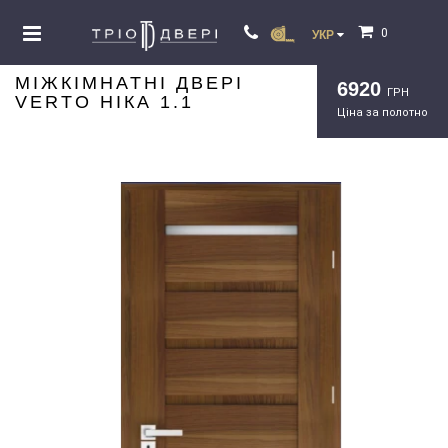
0
УКР
МІЖКІМНАТНІ ДВЕРІ
6920
ГРН
VERTO НІКА 1.1
Ціна за полотно