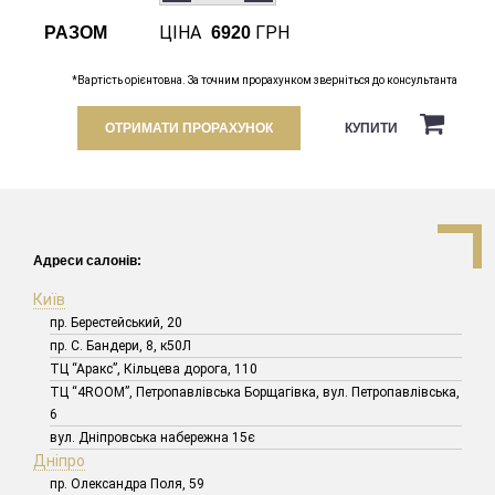
ЦІНА
ГРН
РАЗОМ
6920
*Вартість орієнтовна. За точним прорахунком зверніться до консультанта
ОТРИМАТИ ПРОРАХУНОК
КУПИТИ
Адреси салонів:
Київ
пр. Берестейський, 20
пр. С. Бандери, 8, к50Л
ТЦ “Аракс”, Кільцева дорога, 110
ТЦ “4ROOM”, Петропавлівська Борщагівка, вул. Петропавлівська,
6
вул. Дніпровська набережна 15є
Дніпро
пр. Олександра Поля, 59