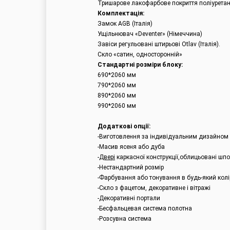
Тришарове лакофарбове покриття поліуретано
Комплектація:
Замок AGB (Італія)
Ущільнювач «Deventer» (Німеччина)
Завіси регульовані штирьові Otlav (Італія).
Скло «сатин, односторонній»
Стандартні розміри блоку:
690*2060 мм
790*2060 мм
890*2060 мм
990*2060 мм
Додаткові опції:
-Виготовлення за індивідуальним дизайном
-Масив ясеня або дуба
-
Двері
каркасної конструкції,облицьовані шп
-Нестандартний розмір
-Фарбування або тонування в будь-який колі
-Скло з фацетом, декоративне і вітражі
-Декоративні портали
-Бесфальцевая система полотна
-Розсувна система