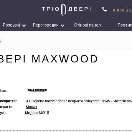
0 800 21
Розсувні
Перегородки
Стінові панелі
Проти
5
ДВЕРІ MAXWOOD
ник:
 покриття:
3-х шарове лакофарбове покриття поліуретановими матеріалами
окриття:
Масив
ул:
Модель MW15