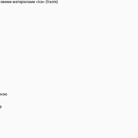
вими матеріалами «Ica» (Італія).
оною
р