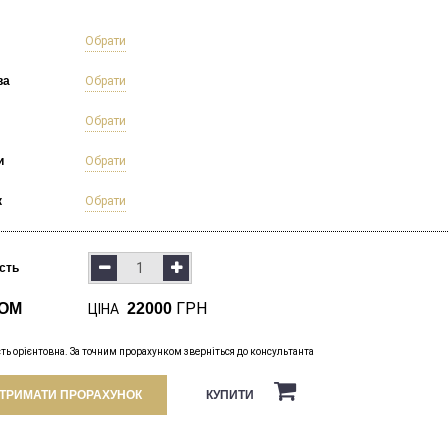
б
Обрати
ва
Обрати
Обрати
и
Обрати
к
Обрати
ість
ГРН
ОМ
22000
ЦІНА
сть орієнтовна. За точним прорахунком зверніться до консультанта
КУПИТИ
ТРИМАТИ ПРОРАХУНОК