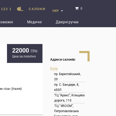
0
 123 1
САЛОНИ
УКР
пожежні
Медичні
Дверні ручки
22000
ГРН
Ціна за полотно
Адреси салонів:
Київ
пр. Берестейський,
20
пр. С. Бандери, 8,
 «Ica» (Італія)
к50Л
ТЦ “Аракс”, Кільцева
дорога, 110
ТЦ “4ROOM”,
Петропавлівська