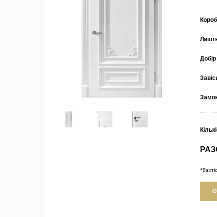
Коро
Лишт
Добір
Завіс
Замо
Кільк
РАЗ
*Варті
О