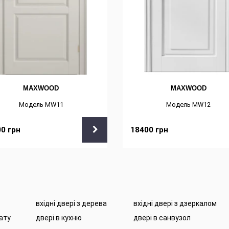
MAXWOOD
MAXWOOD
Модель MW11
Модель MW12
00
грн
18400
грн
вхідні двері з дерева
вхідні двері з дзеркалом
нату
двері в кухню
двері в санвузол