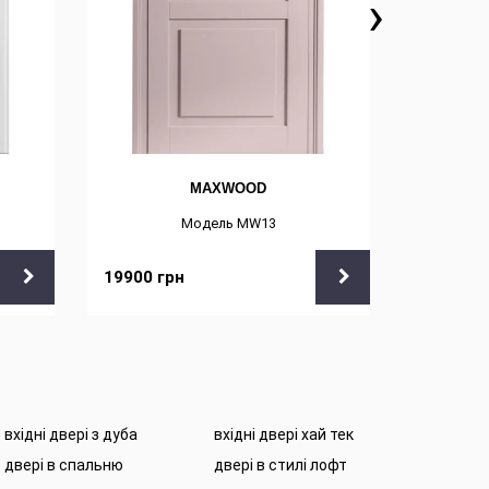
›
MAXWOOD
Модель MW13
19900
грн
22000
г
вхідні двері з дуба
вхідні двері хай тек
двері в спальню
двері в стилі лофт