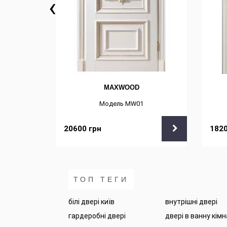
‹
MAXWOOD
Модель MW01
20600
грн
182
ТОП ТЕГИ
білі двері київ
внутрішні двері
гардеробні двері
двері в ванну кім