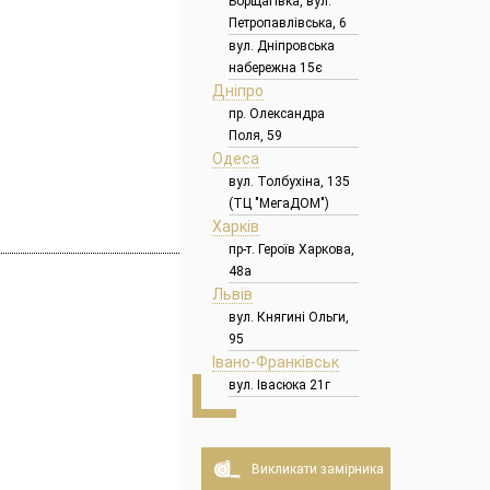
Борщагівка, вул.
Петропавлівська, 6
вул. Дніпровська
набережна 15є
Дніпро
пр. Олександра
Поля, 59
Одеса
вул. Толбухіна, 135
(ТЦ "МегаДОМ")
Харків
пр-т. Героїв Харкова,
48а
Львів
вул. Княгині Ольги,
95
Івано-Франківськ
вул. Івасюка 21г
Викликати замірника