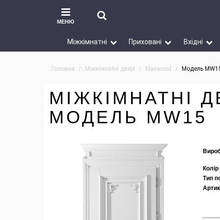
МЕНЮ
Міжкімнатні
Приховані
Вхідні
Головна
Міжкімнатні двері
Maxwood
Модель MW1
МІЖКІМНАТНІ 
МОДЕЛЬ MW15
Вироб
Колір
Тип п
Артик