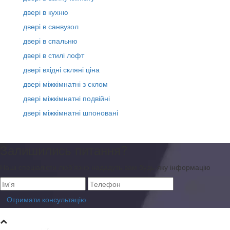
двері в кухню
двері в санвузол
двері в спальню
двері в стилі лофт
двері вхідні скляні ціна
двері міжкімнатні з склом
двері міжкімнатні подвійні
двері міжкімнатні шпоновані
Залишились питання?
Наші спеціалісти люб’язно нададуть вам будь-яку інформацію
Отримати консультацію