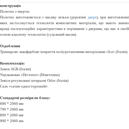
конструкція
Полотно з чвертю.
Полотно виготовляється з масиву вільхи (дерев'яні
двері
), при виготовленні
яких застосовується технологія композитних матеріалів, що мають значно
кращі експлуатаційні характеристики в порівнянні з дверима, що має в своїй
основі класичну технологію (суцільний масив).
Оздоблення
Тришарове лакофарбове покриття поліуретановими матеріалами «Ica» (Італія).
Комплектація:
Замок AGB (Італія)
Ущільнювач «Deventer» (Німеччина)
Завіси регульовані штирьові Otlav (Італія).
Скло «сатин односторонній»
Стандартні розміри по блоку:
690 * 2060 мм
790 * 2060 мм
890 * 2060 мм
990 * 2060 мм