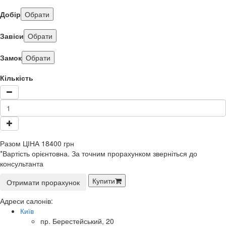
Добір
Обрати
Завіси
Обрати
Замок
Обрати
Кількість
Разом
ЦІНА
18400
грн
*Вартість орієнтовна. За точним прорахунком зверніться до
консультанта
Купити
Отримати прорахунок
Адреси салонів:
Київ
пр. Берестейський, 20