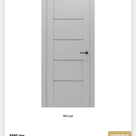
Магура
КУПИТИ
4990
грн