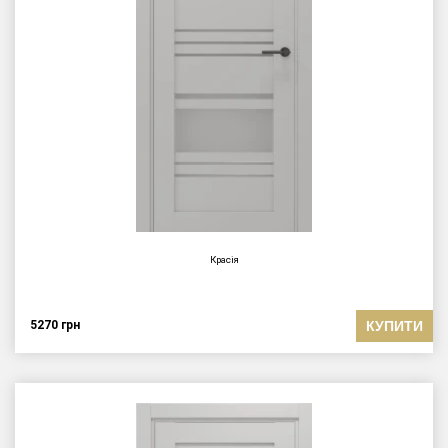
Красія
КУПИТИ
5270
грн