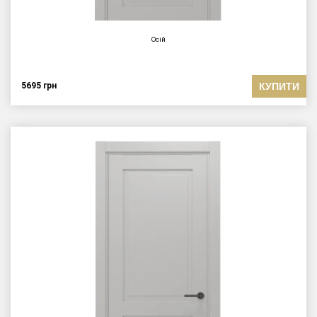
Осій
КУПИТИ
5695
грн