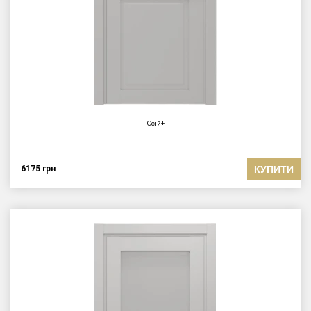
Осій+
КУПИТИ
6175
грн