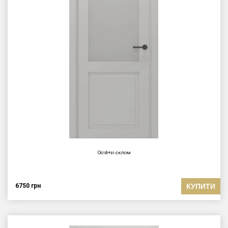
Осій+зі склом
КУПИТИ
6750
грн