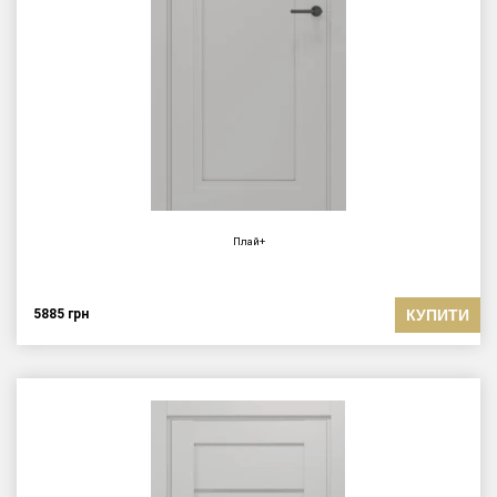
Плай+
КУПИТИ
5885
грн