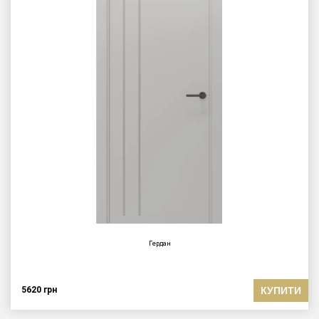
Гердан
КУПИТИ
5620
грн