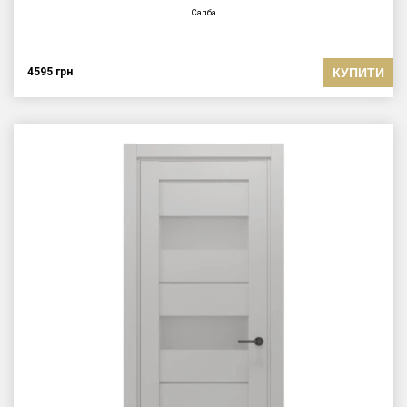
Салба
КУПИТИ
4595
грн