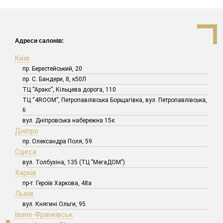
Адреси салонів:
Київ
пр. Берестейський, 20
пр. С. Бандери, 8, к50Л
ТЦ “Аракс”, Кільцева дорога, 110
ТЦ “4ROOM”, Петропавлівська Борщагівка, вул. Петропавлівська,
6
вул. Дніпровська набережна 15є
Дніпро
пр. Олександра Поля, 59
Одеса
вул. Толбухіна, 135 (ТЦ "МегаДОМ")
Харків
пр-т. Героїв Харкова, 48а
Львів
вул. Княгині Ольги, 95
Івано-Франківськ