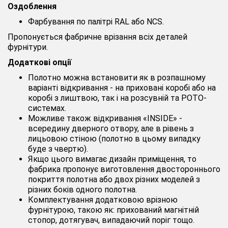
Оздоблення
Фарбування по палітрі RAL або NCS.
Пропонується фабричне врізання всіх деталей
фурнітури.
Додаткові опції
Полотно можна встановити як в розпашному
варіанті відкривання - на приховані коробі або на
коробі з лиштвою, так і на розсувній та РОТО-
системах.
Можливе також відкривання «INSIDE» -
всередину дверного отвору, але в рівень з
лицьовою стіною (полотно в цьому випадку
буде з чвертю).
Якщо цього вимагає дизайн приміщення, то
фабрика пропонує виготовлення двостороннього
покриття полотна або двох різних моделей з
різних боків одного полотна.
Комплектування додатковою врізною
фурнітурою, такою як: прихований магнітній
стопор, дотягувач, випадаючий поріг тощо.