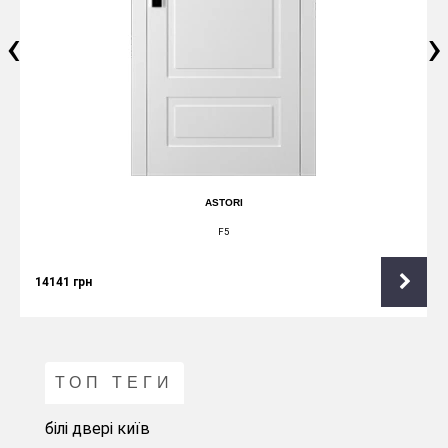
‹
›
ASTORI
F5
14141
грн
ТОП ТЕГИ
білі двері київ