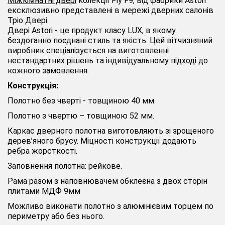
Міжкімнатні двері
колекції Fly F9, від фабрики Astori
ексклюзивно представлені в мережі дверних салонів
Тріо Двері.
Двері Astori - це продукт класу LUX, в якому
бездоганно поєднані стиль та якість. Цей вітчизняний
виробник спеціалізується на виготовленні
нестандартних рішень та індивідуальному підході до
кожного замовлення.
Конструкція:
Полотно без чверті - товщиною 40 мм.
Полотно з чвертю – товщиною 52 мм.
Каркас дверного полотна виготовляють зі зрощеного
дерев’яного брусу. Міцності конструкції додають
ребра жорсткості.
Заповнення полотна: рейкове.
Рама разом з наповнювачем обклеєна з двох сторін
плитами МДФ 9мм
Можливо виконати полотно з алюмінієвим торцем по
периметру або без нього.