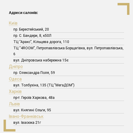
Адреси салонів:
Київ
пр. Берестейський, 20
пр. С. Бандери, 8, к50Л
ТЦ “Аракс”, Кільцева дорога, 110
ТЦ “4ROOM”, Петропавлівська Борщагівка, вул. Петропавлівська,
6
вул. Дніпровська набережна 15є
Дніпро
пр. Олександра Поля, 59
Одеса
вул. Толбухіна, 135 (ТЦ "МегаДОМ")
Харків
пр-т. Героїв Харкова, 48а
Львів
вул. Княгині Ольги, 95
Івано-Франківськ
вул. Івасюка 21г