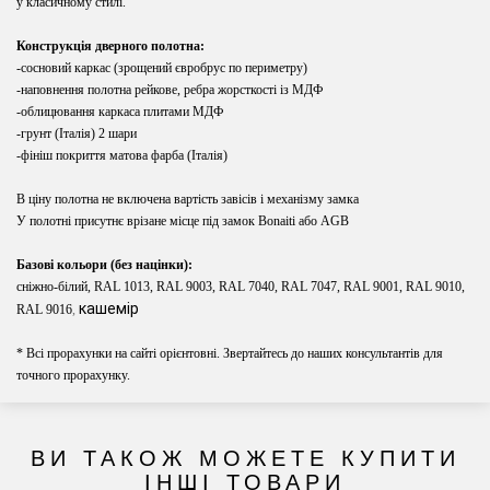
у
класичному стилі.
Конструкція дверного полотна:
-сосновий каркас (зрощений євробрус по периметру)
-наповнення полотна рейкове, ребра жорсткості із МДФ
-облицювання каркаса плитами МДФ
-грунт (Італія) 2 шари
-фініш покриття матова фарба (Італія)
В ціну полотна не включена вартість завісів і механізму замка
У полотні присутнє врізане місце під замок Bonaiti або AGB
Базові кольори (без націнки):
сніжно-білий, RAL 1013, RAL 9003, RAL 7040, RAL 7047, RAL 9001, RAL 9010,
кашемір
RAL 9016
,
* Всі прорахунки на сайті орієнтовні. Звертайтесь до наших консультантів для
точного прорахунку.
ВИ ТАКОЖ МОЖЕТЕ КУПИТИ
ІНШІ ТОВАРИ