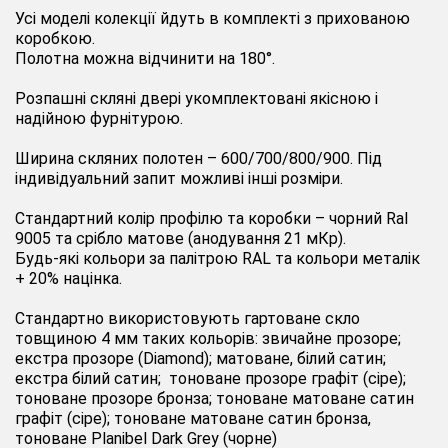
Усі моделі колекції йдуть в комплекті з прихованою
коробкою.
Полотна можна відчинити на 180°.
Розпашні скляні двері укомплектовані якісною і
надійною фурнітурою.
Ширина скляних полотен – 600/700/800/900. Під
індивідуальний запит можливі інші розміри.
Стандартний колір профілю та коробки – чорний Ral
9005 та срібло матове (анодування 21 мКр).
Будь-які кольори за палітрою RAL та кольори металік
+ 20% націнка.
Стандартно використовують гартоване скло
товщиною 4 мм таких кольорів: звичайне прозоре;
екстра прозоре (Diamond); матоване, білий сатин;
екстра білий сатин; тоноване прозоре графіт (сіре);
тоноване прозоре бронза; тоноване матоване сатин
графіт (сіре); тоноване матоване сатин бронза,
тоноване Planibel Dark Grey (чорне)