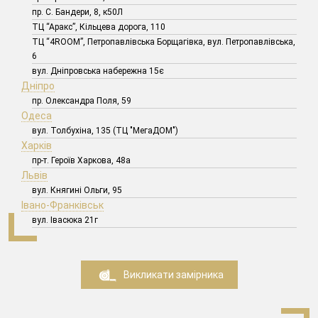
пр. С. Бандери, 8, к50Л
ТЦ “Аракс”, Кільцева дорога, 110
ТЦ “4ROOM”, Петропавлівська Борщагівка, вул. Петропавлівська,
6
вул. Дніпровська набережна 15є
Дніпро
пр. Олександра Поля, 59
Одеса
вул. Толбухіна, 135 (ТЦ "МегаДОМ")
Харків
пр-т. Героїв Харкова, 48а
Львів
вул. Княгині Ольги, 95
Івано-Франківськ
вул. Івасюка 21г
Викликати замірника