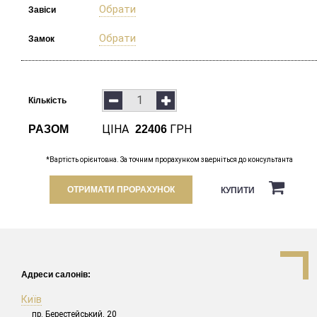
Обрати
Завіси
Обрати
Замок
Кількість
ЦІНА
ГРН
РАЗОМ
22406
*Вартість орієнтовна. За точним прорахунком зверніться до консультанта
ОТРИМАТИ ПРОРАХУНОК
КУПИТИ
Адреси салонів:
Київ
пр. Берестейський, 20