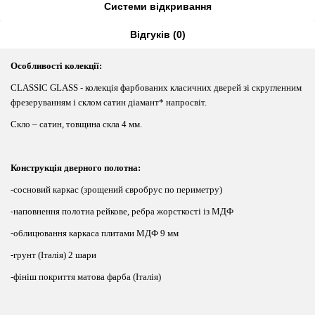
Системи відкривання
Відгуків (0)
Особливості колекції:
CLASSIC GLASS - колекція фарбованих класичних дверей зі скругленним
фрезеруванням і склом сатин діамант* напросвіт.
Cкло – сатин, товщина скла 4 мм.
Конструкція дверного полотна:
-сосновий каркас (зрощений євробрус по периметру)
-наповнення полотна рейкове, ребра жорсткості із МДФ
-облицювання каркаса плитами МДФ 9 мм
-грунт (Італія) 2 шари
-фініш покриття матова фарба (Італія)