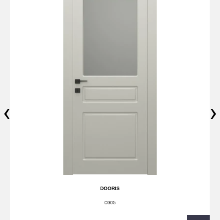
‹
›
DOORIS
CG05