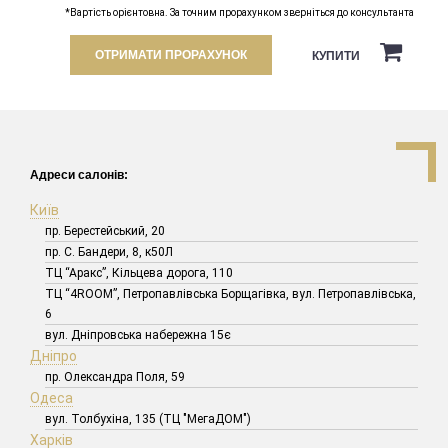
*Вартість орієнтовна. За точним прорахунком зверніться до консультанта
ОТРИМАТИ ПРОРАХУНОК
КУПИТИ
Адреси салонів:
Київ
пр. Берестейський, 20
пр. С. Бандери, 8, к50Л
ТЦ “Аракс”, Кільцева дорога, 110
ТЦ “4ROOM”, Петропавлівська Борщагівка, вул. Петропавлівська,
6
вул. Дніпровська набережна 15є
Дніпро
пр. Олександра Поля, 59
Одеса
вул. Толбухіна, 135 (ТЦ "МегаДОМ")
Харків