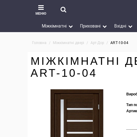
МЕНЮ
Міжкімнатні
Приховані
Вхідні
Головна
Міжкімнатні двері
Арт-Дор
ART-10-04
МІЖКІМНАТНІ Д
ART-10-04
Вироб
Тип п
Артик