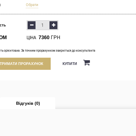
к
Обрати
ість
ГРН
ОМ
7360
ЦІНА
сть орієнтовна. За точним прорахунком зверніться до консультанта
КУПИТИ
ТРИМАТИ ПРОРАХУНОК
Відгуків (0)