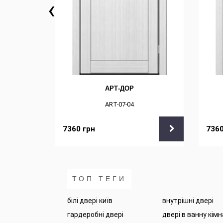
‹
АРТ-ДОР
ART-07-04
7360
грн
736
ТОП ТЕГИ
білі двері київ
внутрішні двері
гардеробні двері
двері в ванну кім