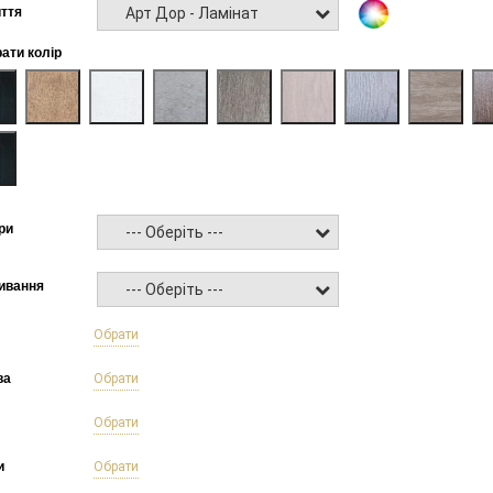
Арт Дор - Ламінат
ття
рати колір
ри
--- Оберіть ---
ивання
--- Оберіть ---
б
Обрати
ва
Обрати
Обрати
и
Обрати