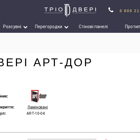
0 800 21
Розсувні
Перегородки
Стінові панелі
Проти
ВЕРІ АРТ-ДОР
ник:
окриття:
Ламіновані
ул:
ART-10-04