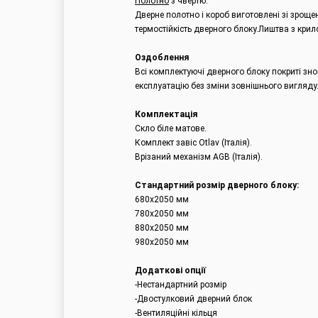
Полотно
з чвертю.
Дверне полотно і короб виготовлені зі зрощ
термостійкість дверного блоку.Лиштва з кри
Оздоблення
Всі комплектуючі дверного блоку покриті зн
експлуатацію без зміни зовнішнього вигляду
Комплектація
Скло біле матове.
Комплект завіс Otlav (Італія).
Врізаний механізм AGB (Італія).
Стандартний розмір дверного блоку:
680x2050 мм
780х2050 мм
880х2050 мм
980х2050 мм
Додаткові опції
-Нестандартний розмір
-Двостулковий дверний блок
-Вентиляційні кільця