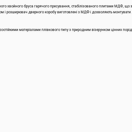
еного хвойного бруса гарячого пресування, стабілізованого плитами МДФ, що з
лом і розширювач дверного коробу виготовлені з МДФ і дозволяють монтувати д
осостійкими матеріалами плівкового типу з природним візерунком цінних порід
.