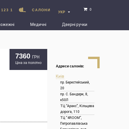
0
 123 1
САЛОНИ
УКР
пожежні
Медичні
Дверні ручки
7360
ГРН
Ціна за полотно
Адреси салонів:
Київ
пр. Берестейський,
20
пр. С. Бандери, 8,
к50Л
ТЦ “Аракс”, Кільцева
дорога, 110
ТЦ “4ROOM”,
Петропавлівська