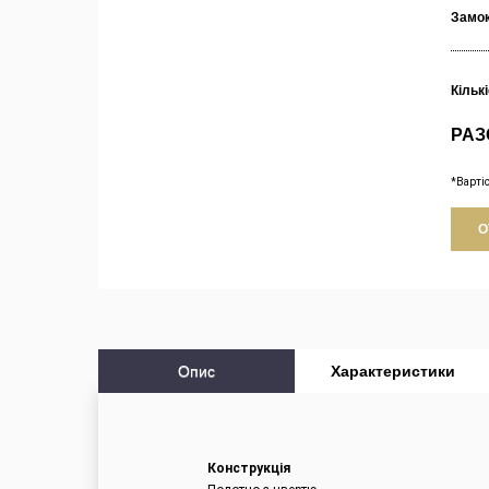
Замо
Кільк
РАЗ
*Варті
О
Опис
Характеристики
Конструкція