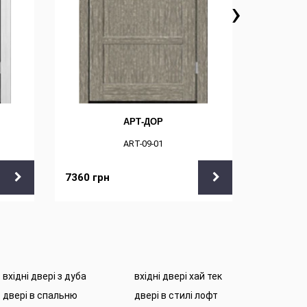
›
АРТ-ДОР
ART-09-01
7360
грн
7360
гр
вхідні двері з дуба
вхідні двері хай тек
двері в спальню
двері в стилі лофт