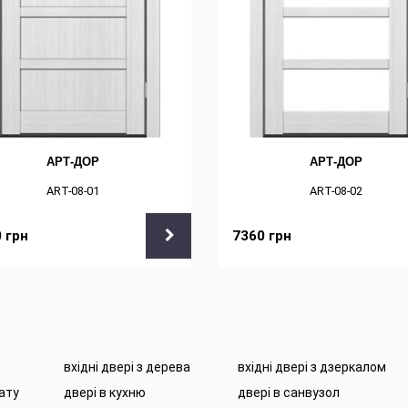
АРТ-ДОР
АРТ-ДОР
ART-08-01
ART-08-02
0
грн
7360
грн
вхідні двері з дерева
вхідні двері з дзеркалом
нату
двері в кухню
двері в санвузол