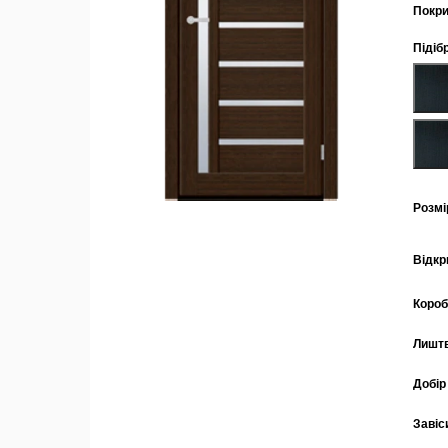
Покри
Підіб
Розмі
Відкр
Коро
Лишт
Добір
Завіс