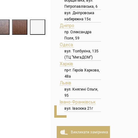
Борщагівка, вул.
Петропавлівська, 6
вул. Дніпровська
набережна 15є
Дніпро
пр. Олександра
Поля, 59
Одеса
вул. Толбухіна, 135
(ТЦ "МегаДОМ")
Харків
пр-т. Героїв Харкова,
48а
Львів
вул. Княгині Ольги,
95
Івано-Франківськ
вул. Івасюка 21г
Викликати замірника