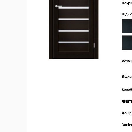
Покри
Підіб
Розмі
Відкр
Коро
Лишт
Добір
Завіс