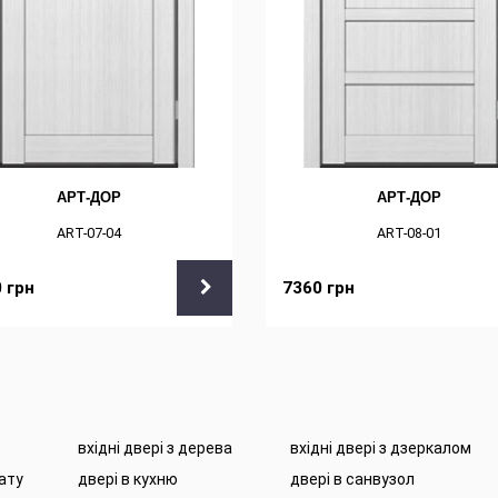
АРТ-ДОР
АРТ-ДОР
ART-07-04
ART-08-01
0
грн
7360
грн
вхідні двері з дерева
вхідні двері з дзеркалом
нату
двері в кухню
двері в санвузол