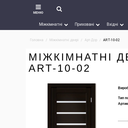
МЕНЮ
Міжкімнатні
Приховані
Вхідні
Головна
Міжкімнатні двері
Арт-Дор
ART-10-02
МІЖКІМНАТНІ Д
ART-10-02
Вироб
Тип п
Артик