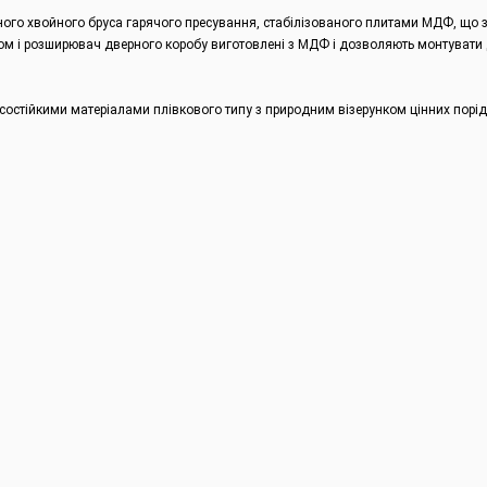
еного хвойного бруса гарячого пресування, стабілізованого плитами МДФ, що з
лом і розширювач дверного коробу виготовлені з МДФ і дозволяють монтувати д
осостійкими матеріалами плівкового типу з природним візерунком цінних порід
.