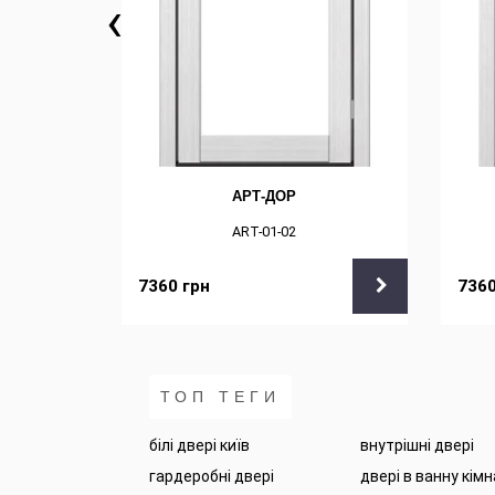
‹
АРТ-ДОР
ART-01-02
7360
грн
736
ТОП ТЕГИ
білі двері київ
внутрішні двері
гардеробні двері
двері в ванну кім