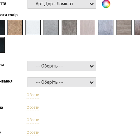
Арт Дор - Ламінат
ття
рати колір
ри
--- Оберіть ---
ивання
--- Оберіть ---
б
Обрати
ва
Обрати
Обрати
и
Обрати