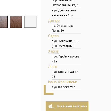
Борщагівка, вул.
Петропавлівська, 6
вул. Дніпровська
набережна 15є
Дніпро
пр. Олександра
Поля, 59
Одеса
вул. Толбухіна, 135
(ТЦ "МегаДОМ")
Харків
пр-т. Героїв Харкова,
48а
Львів
вул. Княгині Ольги,
95
Івано-Франківськ
вул. Івасюка 21г
Викликати замірника