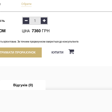
к
Обрати
ість
ГРН
ОМ
7360
ЦІНА
сть орієнтовна. За точним прорахунком зверніться до консультанта
КУПИТИ
ТРИМАТИ ПРОРАХУНОК
Відгуків (0)