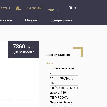
0
 123 1
САЛОНИ
УКР
пожежні
Медичні
Дверні ручки
7360
ГРН
Ціна за полотно
Адреси салонів:
Київ
пр. Берестейський,
20
пр. С. Бандери, 8,
к50Л
ТЦ “Аракс”, Кільцева
дорога, 110
ТЦ “4ROOM”,
Петропавлівська