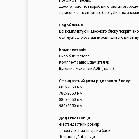
Полотно
з чвертю.
Дверне полотно і короб виготовлені зі зрощ
термостійкість дверного блоку.Лиштва з кри
Оздоблення
Всі комплектуючі дверного блоку покриті зн
експлуатацію без зміни зовнішнього вигляду
Комплектація
Скло біле матове.
Комплект завіс Otlav (Італія).
Врізаний механізм AGB (Італія).
Стандартний розмір дверного блоку:
680x2050 мм
780х2050 мм
880х2050 мм
980х2050 мм
Додаткові опції
-Нестандартний розмір
-Двостулковий дверний блок
-Вентиляційні кільця