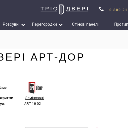
0 800 21
Розсувні
Перегородки
Стінові панелі
Проти
ВЕРІ АРТ-ДОР
ник:
окриття:
Ламіновані
ул:
ART-10-02