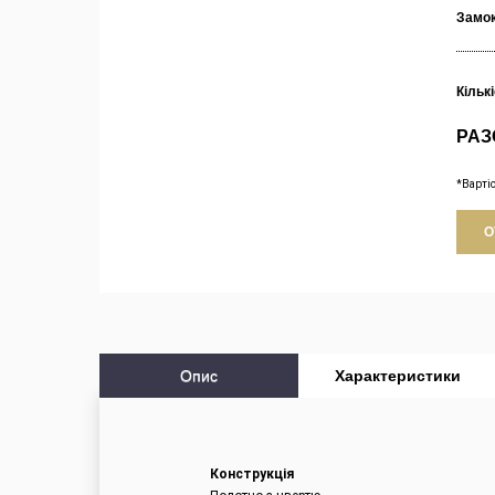
Замо
Кільк
РАЗ
*Варті
О
Опис
Характеристики
Конструкція