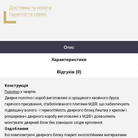
Доставка та оплата
Гарантія та сервіс
Опис
Характеристики
Відгуків (0)
Конструкція
Полотно
з чвертю.
Дверне полотно і короб виготовлені зі зрощеного хвойного бруса
гарячого пресування, стабілізованого плитами МДФ, що забезпечують
підвищену волого - і термостійкість дверного блоку.Лиштва з крилом і
розширювач дверного коробу виготовлені з МДФ і дозволяють
монтувати дверний блок без зовнішніх слідів кріплення.
Оздоблення
Всі комплектуючі дверного блоку покриті зносостійкими матеріалами