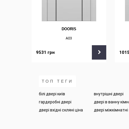
DOORIS
А03
9531
грн
101
ТОП ТЕГИ
білі двері київ
внутрішні двері
гардеробні двері
двері в ванну кім
двері вхідні скляні ціна
двері міжкімнатні