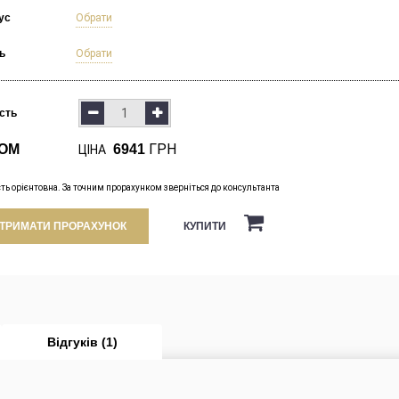
ус
Обрати
ь
Обрати
ість
ГРН
ОМ
6941
ЦІНА
сть орієнтовна. За точним прорахунком зверніться до консультанта
КУПИТИ
ТРИМАТИ ПРОРАХУНОК
Відгуків (1)