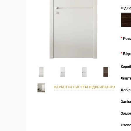
Підіб
Роз
Від
Коро
Лишт
ВАРІАНТИ СИСТЕМ ВІДКРИВАННЯ
Добір
Завіс
Замо
Стоп