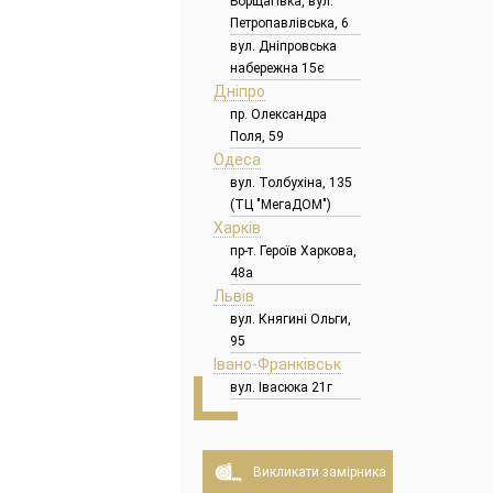
Борщагівка, вул.
Петропавлівська, 6
вул. Дніпровська
набережна 15є
Дніпро
пр. Олександра
Поля, 59
Одеса
вул. Толбухіна, 135
(ТЦ "МегаДОМ")
Харків
пр-т. Героїв Харкова,
48а
Львів
вул. Княгині Ольги,
95
Івано-Франківськ
вул. Івасюка 21г
Викликати замірника