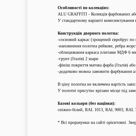
Особливості по колекціях:
ALU GRAFFITI - Колекція фарбованих аб
У стандартному варіанті комплектування 
Конструкція дверного полотна:
-сосновий каркас (зрощений євробрус по
-наповнення полотна рейкове, ребра жорс
-облицювання каркаса плитами МДФ
6 м
-грунт (Італія) 2 шари
-фініш покриття матова фарба (Італія) аб
-додатково можна замовити фарбування ал
В ціну полотна не включена вартість завіс
У полотні присутнє врізане місце під зам
Базові кольори (без націнки):
сніжно-білий, RAL 1013, RAL 9003, RAL 
* Всі прорахунки на сайті орієнтовні. Зв