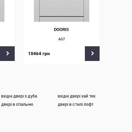
DOORIS
А07
10464
грн
9108
грн
вхідні двері з дуба
вхідні двері хай тек
двері в спальню
двері в стилі лофт