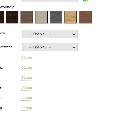
рати колір
міри
--- Оберіть ---
кривання
--- Оберіть ---
б
Обрати
ва
Обрати
Обрати
и
Обрати
к
Обрати
ор
Обрати