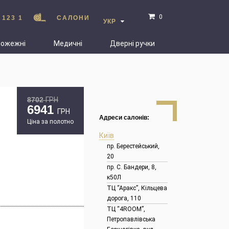
0
 123 1
САЛОНИ
УКР
пожежні
Медичні
Дверні ручки
8702
ГРН
6941
ГРН
Адреси салонів:
Ціна за полотно
Київ
пр. Берестейський,
20
пр. С. Бандери, 8,
к50Л
ТЦ “Аракс”, Кільцева
дорога, 110
ТЦ “4ROOM”,
Петропавлівська