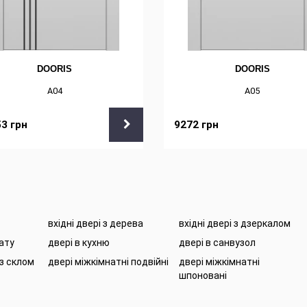
DOORIS
DOORIS
А04
А05
53
грн
9272
грн
вхідні двері з дерева
вхідні двері з дзеркалом
нату
двері в кухню
двері в санвузол
 з склом
двері міжкімнатні подвійні
двері міжкімнатні
шпоновані