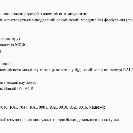
о шпонованих дверей з алюмінієвим молдингом
використовується аннодований алюмінієвий молдинг без фарбування (срі
 периметру)
ткості із МДФ
м
о шпон
юмінієвого молдінгу та торця полотна у будь-який колір по палітрі RAL
ів і механізму замка
ок Bonaiti або AGB
кашемір
7040, RAL 7047, RAL 9001, RAL 9010, RAL 9016
,
ертайтесь до наших консультантів для більш детального прорахунка.