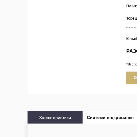
Плінт
Торец
Кільк
РАЗ
*Варті
О
Характеристики
Системи відкривання