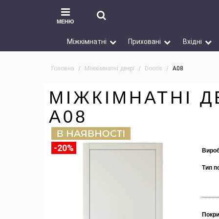
МЕНЮ
Міжкімнатні
Приховані
Вхідні
Головна
Міжкімнатні двері
Dooris
А08
МІЖКІМНАТНІ Д
А08
-20%
Вироб
Тип п
Покри