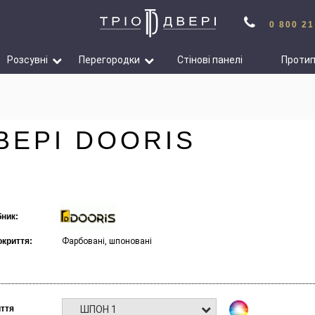
0 800 21
Розсувні
Перегородки
Стінові панелі
Проти
ВЕРІ DOORIS
ник:
окриття:
Фарбовані, шпоновані
ШПОН 1
ття