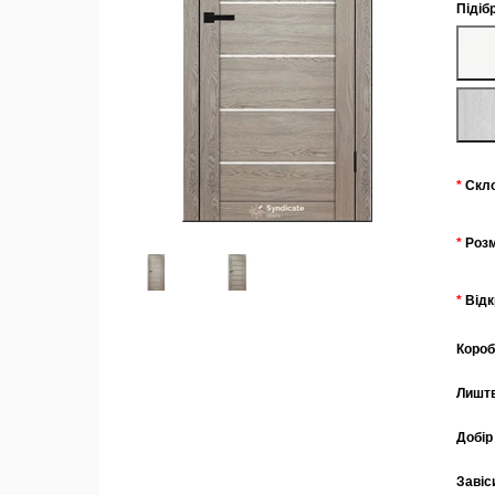
Підіб
Скл
Роз
Від
Коро
Лишт
Добір
Завіс