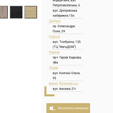
Борщагівка, вул.
Петропавлівська, 6
вул. Дніпровська
набережна 15є
Дніпро
пр. Олександра
Поля, 59
Одеса
вул. Толбухіна, 135
(ТЦ "МегаДОМ")
Харків
пр-т. Героїв Харкова,
48а
Львів
вул. Княгині Ольги,
95
Івано-Франківськ
вул. Івасюка 21г
Викликати замірника