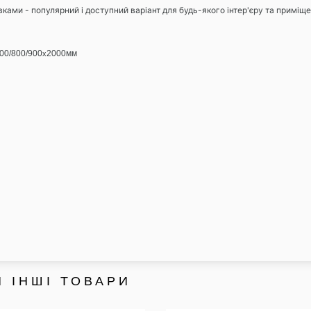
ками - популярний і доступний варіант для будь-якого інтер'єру та приміще
700/800/900
2000м
м
х
 ІНШІ ТОВАРИ