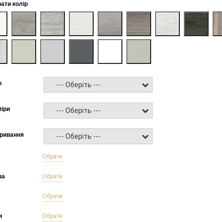
рати колір
о
--- Оберіть ---
міри
--- Оберіть ---
кривання
--- Оберіть ---
б
Обрати
ва
Обрати
Обрати
и
Обрати