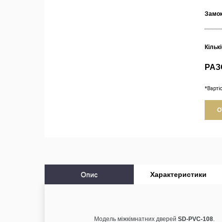
Замо
Кільк
РАЗ
*Варті
О
Опис
Характеристики
Модель міжкімнатних дверей
SD-PVC-108
.