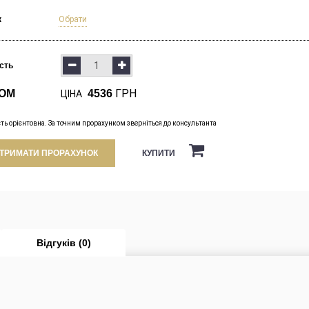
к
Обрати
ість
ГРН
ОМ
4536
ЦІНА
сть орієнтовна. За точним прорахунком зверніться до консультанта
КУПИТИ
ТРИМАТИ ПРОРАХУНОК
Відгуків (0)