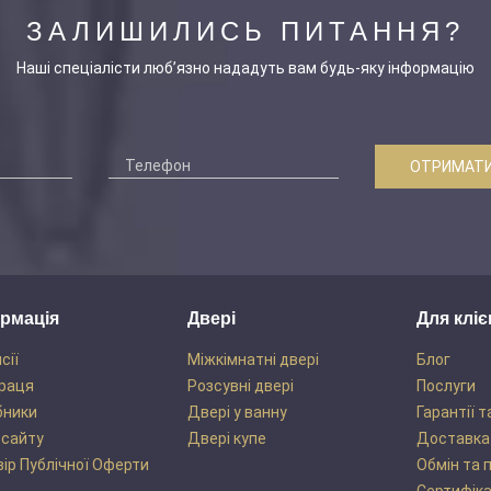
ЗАЛИШИЛИСЬ ПИТАННЯ?
Наші спеціалісти люб’язно нададуть вам будь-яку інформацію
ОТРИМАТИ
рмація
Двері
Для кліє
сії
Міжкімнатні двері
Блог
раця
Розсувні двері
Послуги
бники
Двері у ванну
Гарантії т
 сайту
Двері купе
Доставка
ір Публічної Оферти
Обмін та 