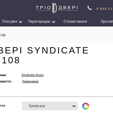
0 800 21
Розсувні
Перегородки
Стінові панелі
Проти
-108
ВЕРІ SYNDICATE
-108
ник:
Syndicate doors
окриття:
Ламіновані
Syndicate
ття