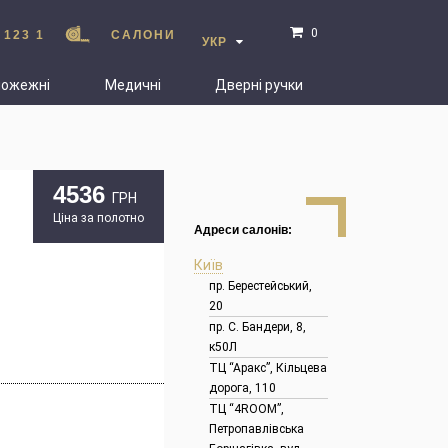
0
 123 1
САЛОНИ
УКР
пожежні
Медичні
Дверні ручки
4536
ГРН
Ціна за полотно
Адреси салонів:
Київ
пр. Берестейський,
20
пр. С. Бандери, 8,
к50Л
ТЦ “Аракс”, Кільцева
дорога, 110
ТЦ “4ROOM”,
Петропавлівська