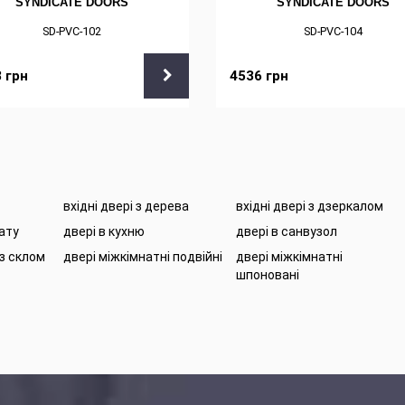
SYNDICATE DOORS
SYNDICATE DOORS
SD-PVC-102
SD-PVC-104
8
грн
4536
грн
вхідні двері з дерева
вхідні двері з дзеркалом
нату
двері в кухню
двері в санвузол
 з склом
двері міжкімнатні подвійні
двері міжкімнатні
шпоновані