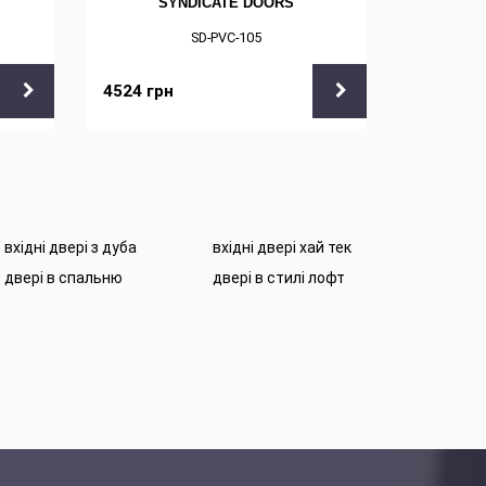
SYNDICATE DOORS
S
SD-PVC-105
4524
грн
4668
грн
вхідні двері з дуба
вхідні двері хай тек
двері в спальню
двері в стилі лофт