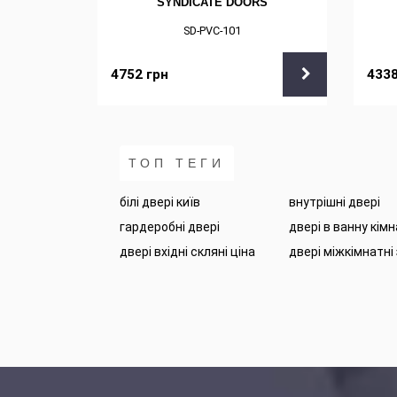
RS
SYNDICATE DOORS
SD-PVC-101
4752
грн
433
ТОП ТЕГИ
білі двері київ
внутрішні двері
гардеробні двері
двері в ванну кім
двері вхідні скляні ціна
двері міжкімнатні