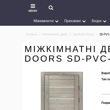
МЕНЮ
Міжкімнатні
Приховані
Вхідні
Головна
Міжкімнатні двері
Syndicate doors
SD-PVC
МІЖКІМНАТНІ Д
DOORS SD-PVC
Вироб
Тип п
Покри