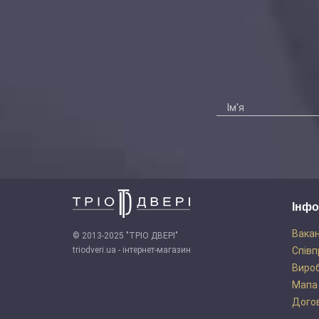
Інфо
Вакан
© 2013-2025 "ТРІО ДВЕРІ"
triodveri.ua - інтернет-магазин
Співп
Виро
Мапа
Догов