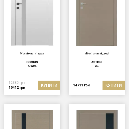
Міжкімнатні двері
Міжкімнатні двері
DOORIS
ASTORI
GW04
A1
12380
грн
КУПИТИ
КУПИТИ
14711
грн
10412
грн