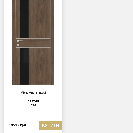
Міжкімнатні двері
ASTORI
C14
КУПИТИ
19218
грн