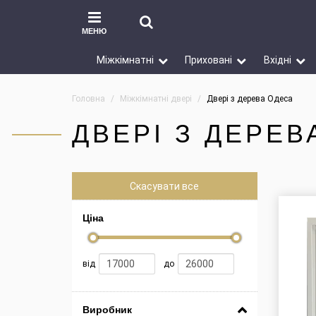
МЕНЮ
Міжкімнатні
Приховані
Вхідні
Головна
Міжкімнатні двері
Двері з дерева Одеса
ДВЕРІ З ДЕРЕВ
Скасувати все
Ціна
від
до
Виробник