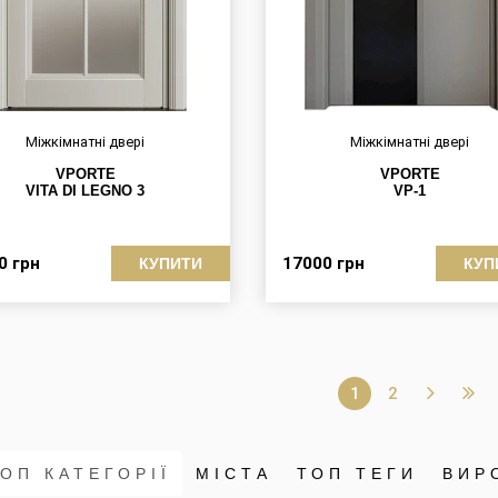
Міжкімнатні двері
Міжкімнатні двері
VPORTE
VPORTE
VITA DI LEGNO 3
VP-1
00
грн
17000
грн
КУПИТИ
КУП
1
2
ОП КАТЕГОРІЇ
МІСТА
ТОП ТЕГИ
ВИР