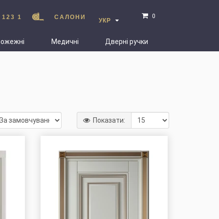
0
 123 1
САЛОНИ
УКР
пожежні
Медичні
Дверні ручки
Показати: