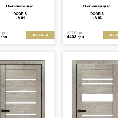
Міжкімнатні двері
Міжкімнатні двері
DOORIS
DOORIS
LA 04
LA 06
8
грн
6320
грн
КУПИТИ
КУП
3
грн
4403
грн