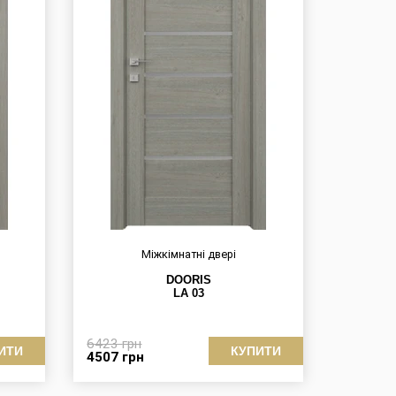
Міжкімнатні двері
DOORIS
LA 03
6423
грн
ИТИ
КУПИТИ
4507
грн