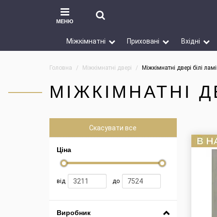
МЕНЮ
Міжкімнатні
Приховані
Вхідні
Головна
Міжкімнатні двері
Міжкімнатні двері білі лам
МІЖКІМНАТНІ Д
Скасувати все
Ціна
від
до
Виробник