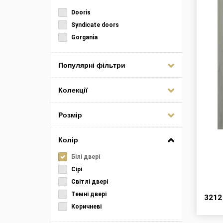
Dooris
Syndicate doors
Gorgania
Популярні фільтри
Колекції
Розмір
Колір
Білі двері
Сірі
Світлі двері
Темні двері
321
Коричневі