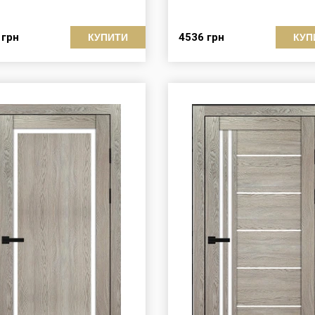
8
грн
4536
грн
КУПИТИ
КУП