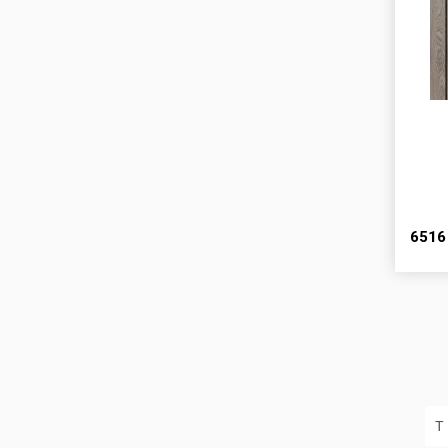
651
Т