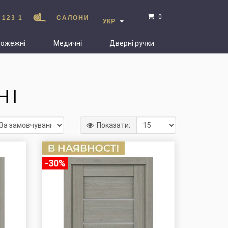
0
 123 1
САЛОНИ
УКР
пожежні
Медичні
Дверні ручки
НІ
Показати:
-30%