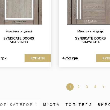
Міжкімнатні двері
Міжкімнатні двері
SYNDICATE DOORS
SYNDICATE DOORS
SD-PVC-113
SD-PVC-114
6
грн
4752
грн
КУПИТИ
КУП
1
2
3
4
ОП КАТЕГОРІЇ
МІСТА
ТОП ТЕГИ
ВИР