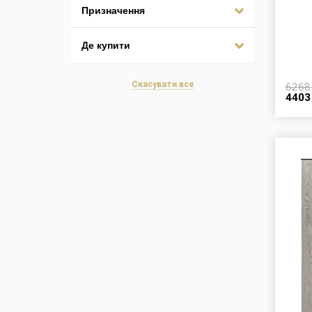
Призначення
Де купити
Скасувати все
626
440