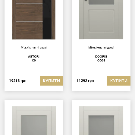
Міжкімнатні двері
Міжкімнатні двері
ASTORI
DOORIS
C9
CG03
КУПИТИ
КУПИТИ
19218
грн
11292
грн