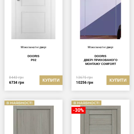
Міжкімнатні двері
Міжкімнатні двері
DOORIS
DOORIS
P02
ДВЕРІ ПРИХОВАНОГО
МОНТАЖУ СOMFORT
8443
грн
13675
грн
КУПИТИ
КУПИТИ
6734
грн
10256
грн
-30%