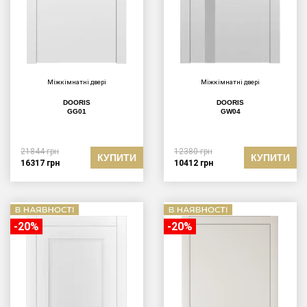
Міжкімнатні двері
Міжкімнатні двері
DOORIS
DOORIS
GG01
GW04
21844
грн
12380
грн
КУПИТИ
КУПИТИ
16317
грн
10412
грн
-20%
-20%