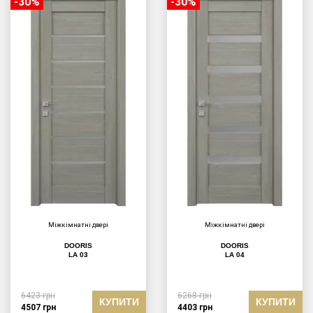
-30%
-30%
Міжкімнатні двері
Міжкімнатні двері
DOORIS
DOORIS
LA 03
LA 04
6423
грн
6268
грн
КУПИТИ
КУПИТИ
4507
грн
4403
грн