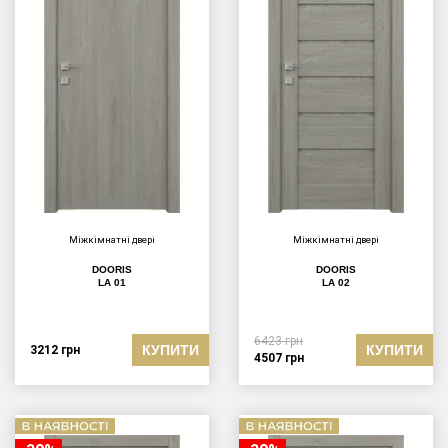
Міжкімнатні двері
Міжкімнатні двері
DOORIS
DOORIS
LA 01
LA 02
6423
грн
КУПИТИ
КУПИТИ
3212
грн
4507
грн