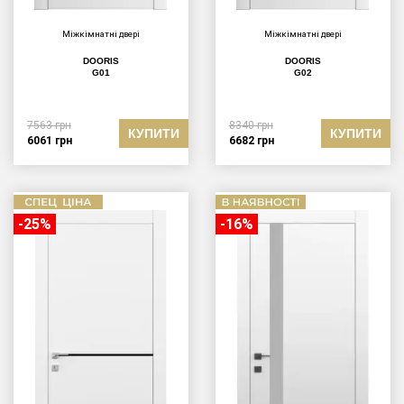
Міжкімнатні двері
Міжкімнатні двері
DOORIS
DOORIS
G01
G02
7563
грн
8340
грн
КУПИТИ
КУПИТИ
6061
грн
6682
грн
-25%
-16%