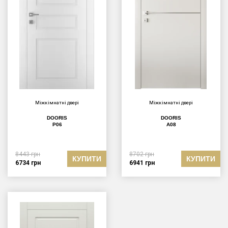
Міжкімнатні двері
Міжкімнатні двері
DOORIS
DOORIS
P06
А08
8443
грн
8702
грн
КУПИТИ
КУПИТИ
6734
грн
6941
грн