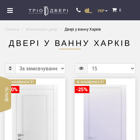
0
УКР
Головна
Міжкімнатні двері
Двері у ванну Харків
ДВЕРІ У ВАННУ ХАРКІВ
-20%
-25%
фільтр