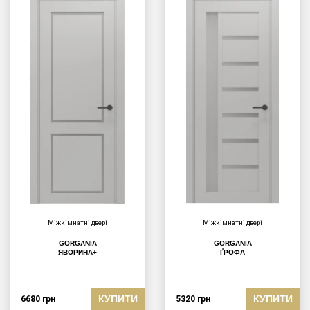
Міжкімнатні двері
Міжкімнатні двері
GORGANIA
GORGANIA
ЯВОРИНА+
ҐРОФА
КУПИТИ
КУПИТИ
6680
грн
5320
грн