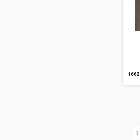
166
Т