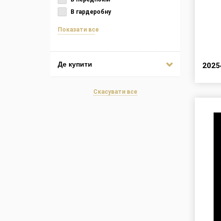
В гардеробну
Показати все
Де купити
202
Скасувати все