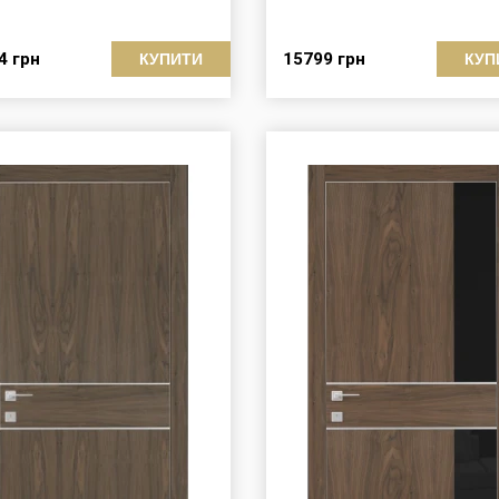
54
грн
15799
грн
КУПИТИ
КУП