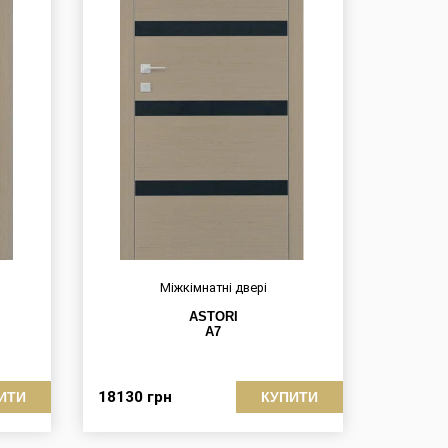
Міжкімнатні двері
ASTORI
A7
18130
грн
ИТИ
КУПИТИ