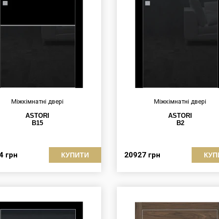
Міжкімнатні двері
Міжкімнатні двері
ASTORI
ASTORI
B15
B2
44
грн
20927
грн
КУПИТИ
КУП