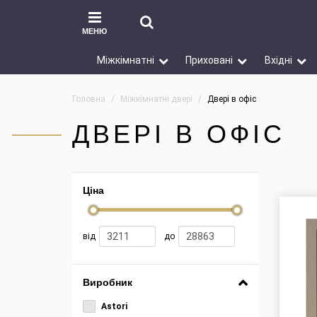
МЕНЮ
Міжкімнатні
Приховані
Вхідні
Головна
Міжкімнатні двері
Двері в офіс
ДВЕРІ В ОФІС
Ціна
від
до
Виробник
Astori