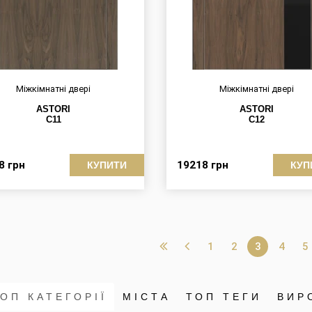
Міжкімнатні двері
Міжкімнатні двері
ASTORI
ASTORI
C11
C12
28
грн
19218
грн
КУПИТИ
КУП
1
2
3
4
5
ОП КАТЕГОРІЇ
МІСТА
ТОП ТЕГИ
ВИР