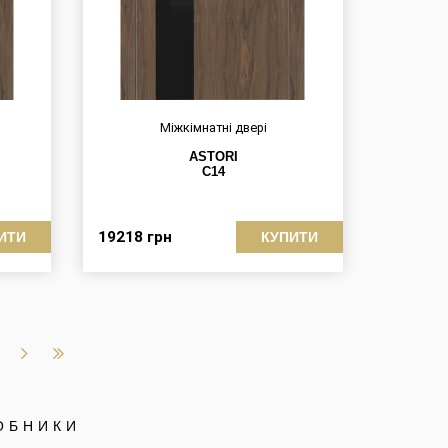
Міжкімнатні двері
ASTORI
C14
19218
грн
ИТИ
КУПИТИ
ОБНИКИ