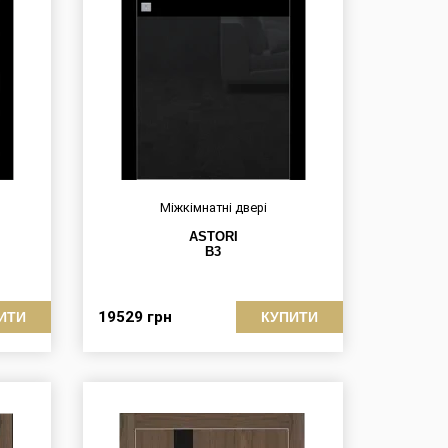
Міжкімнатні двері
ASTORI
B3
19529
грн
ИТИ
КУПИТИ