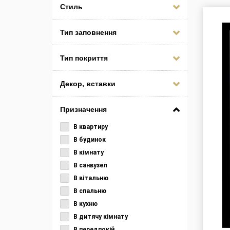
Стиль
Тип заповнення
Тип покриття
Декор, вставки
Призначення
В квартиру
В будинок
В кімнату
В санвузел
В вітальню
В спальню
В кухню
В дитячу кімнату
В передпокій