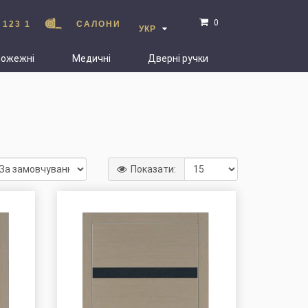
0
 123 1
САЛОНИ
УКР
пожежні
Медичні
Дверні ручки
Показати: