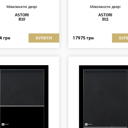
Міжкімнатні двері
Міжкімнатні двері
ASTORI
ASTORI
B10
B11
54
грн
17975
грн
КУПИТИ
КУП