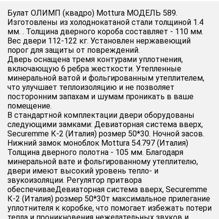
Булат ОЛИМП (квадро) Mottura МОДЕЛЬ 589.
Изготовлены из холоднокатаной стали толщиной 1.4
мм. . Толщина дверного короба составляет - 110 мм.
Вес двери 112-122 кг. Установлен нержавеющий
порог для защиты от повреждений.
Дверь оснащена тремя контурами уплотнения,
включающую 6 ребра жесткости. Утепленные
минеральной ватой и фольгированным утеплителем,
что улучшает теплоизоляцию и не позволяет
посторонним запахам и шумам проникать в ваше
помещение.
В стандартной комплектации двери оборудованы
следующими замками: Девиаторная система вверх,
Securemme К-2 (Италия) розмер 50*30. Ночной засов.
Нижний замок моноблок Mottura 54.797 (Италия)
Толщина дверного полотна - 105 мм. Благодаря
минеральной вате и фольгированному утеплителю,
двери имеют высокий уровень тепло- и
звукоизоляции. Регулятор притвора
обеспечиваеДевиаторная система вверх, Securemme
К-2 (Италия) розмер 50*30т максимальное прилегание
уплотнителя к коробке, что помогает избежать потери
тепла и проникновения нежелательных звуков и