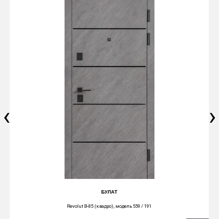
‹
›
БУЛАТ
Revolut В-85 (квадро), модель 559 / 191