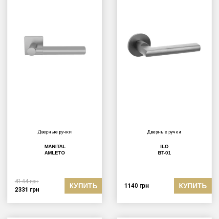
Дверные ручки
Дверные ручки
MANITAL
ILO
AMLETO
BT-01
4144
грн
КУПИТЬ
КУПИТЬ
1140
грн
2331
грн