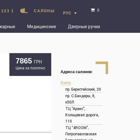
0
 123 1
САЛОНЫ
РУС
жарные
Медицинские
Дверные ручки
7865
ГРН
Цена за полотно
Адреса салонов:
Киев
пр. Берестейский, 20
пр. С.Бандеры, 8,
к50Л
ТЦ “Аракс”,
Кольцевая дорога,
110
ТЦ “4ROOM”,
Петропавловская