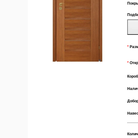
Покр
Подбе
Раз
Отк
Коро
Нали
Добо
Наве
Коли