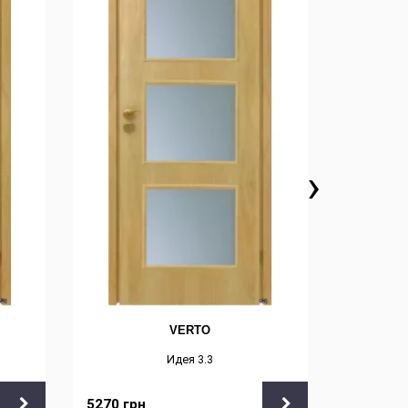
›
VERTO
Идея 3.3
5270
грн
5490
грн