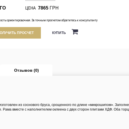
ГРН
ГО
7865
ЦЕНА
ость ориентировочная. За точным просчетом обратитесь к консультанту
КУПИТЬ
ОЛУЧИТЬ ПРОСЧЕТ
Отзывов (0)
 изготовлен из соснового бруса, срощенного по длине «микрошипом». Запол
. Рама вместе с наполнителем оклеена с двух сторон плитами ХДФ. Оба торц