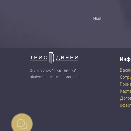
Инф
Вака
© 2013-2025 "ТРИО ДВЕРИ"
triodveri.ua - интернет-магазин
Сотр
Прои
Карта
Дого
офер