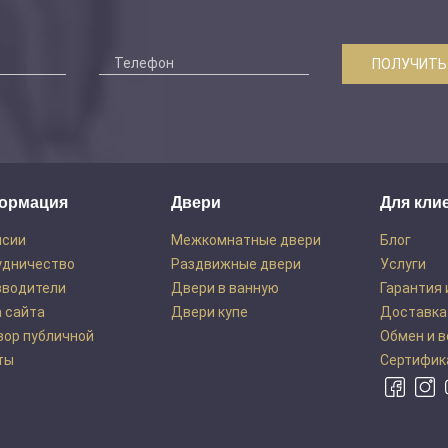
ПОЛУЧИТЬ
ормация
Двери
Для кли
нсии
Межкомнатные двери
Блог
удничество
Раздвижные двери
Услуги
зводители
Двери в ванную
Гарантия 
 сайта
Двери купе
Доставка
вор публичной
Обмен и 
ты
Сертифик