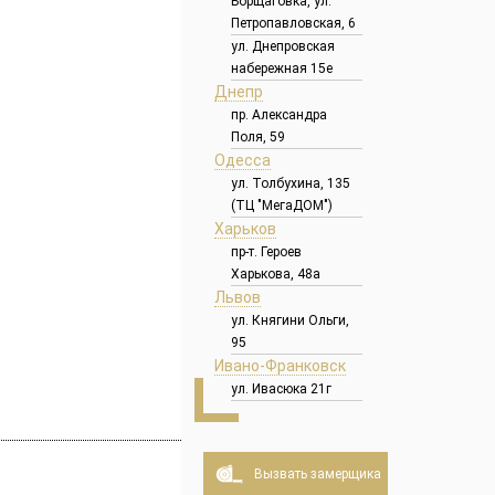
Борщаговка, ул.
Петропавловская, 6
ул. Днепровская
набережная 15е
Днепр
пр. Александра
Поля, 59
Одесса
ул. Толбухина, 135
(ТЦ "МегаДОМ")
Харьков
пр-т. Героев
Харькова, 48а
Львов
ул. Княгини Ольги,
95
Ивано-Франковск
ул. Ивасюка 21г
Вызвать замерщика