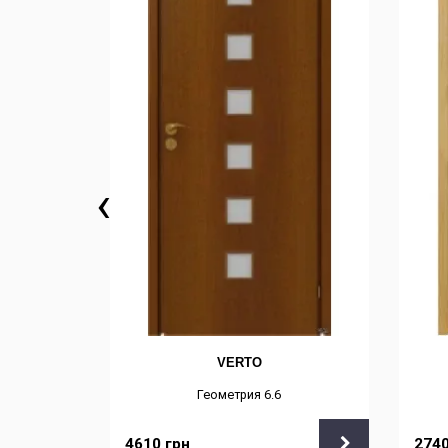
‹
VERTO
Геометрия 6.6
4610
грн
274