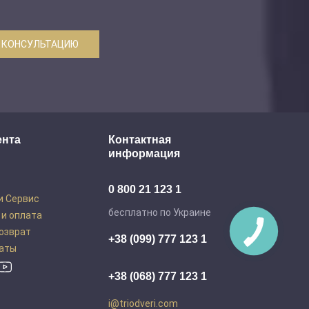
 КОНСУЛЬТАЦИЮ
ента
Контактная
информация
0 800 21 123 1
и Сервис
бесплатно по Украине
 и оплата
возврат
+38 (099) 777 123 1
аты
+38 (068) 777 123 1
i@triodveri.com