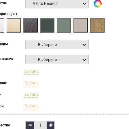
Verto Резист
ытие
рите цвет
меры
--- Выберите ---
рывание
--- Выберите ---
б
Выбрать
чник
Выбрать
р
Выбрать
сы
Выбрать
чество