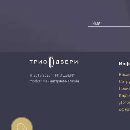
Инф
Вака
© 2013-2025 "ТРИО ДВЕРИ"
triodveri.ua - интернет-магазин
Сотр
Прои
Карта
Дого
офер