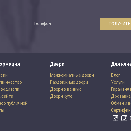
ПОЛУЧИТЬ
ормация
Двери
Для кли
нсии
Межкомнатные двери
Блог
удничество
Раздвижные двери
Услуги
зводители
Двери в ванную
Гарантия 
 сайта
Двери купе
Доставка
вор публичной
Обмен и 
ты
Сертифик