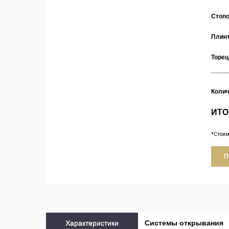
Стоп
Плин
Торец
Коли
ИТО
*Стоим
П
Характеристики
Cистемы открывания