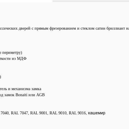
ических дверей с прямым фрезерованием и стеклом сатин бриллиант на
о периметру)
сткости из МДФ
)
тель и механизма замка
 под замок Bonaiti или AGB
кашемир
7040, RAL 7047, RAL 9001, RAL 9010, RAL 9016
,