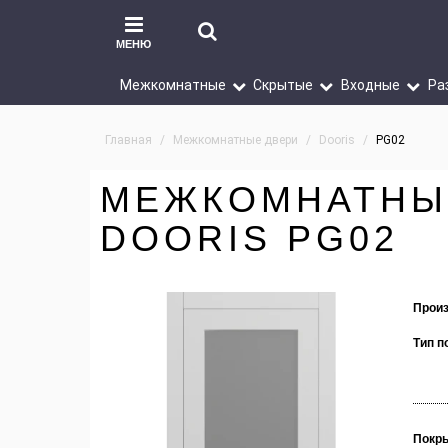
МЕНЮ
Межкомнатные
Скрытые
Входные
Ра
Главная
Межкомнатные двери
Dooris
PG02
МЕЖКОМНАТНЫ
DOORIS PG02
Произ
Тип п
Покр