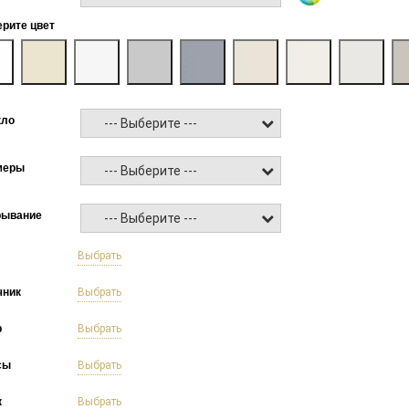
рите цвет
кло
--- Выберите ---
меры
--- Выберите ---
рывание
--- Выберите ---
б
Выбрать
чник
Выбрать
р
Выбрать
сы
Выбрать
к
Выбрать