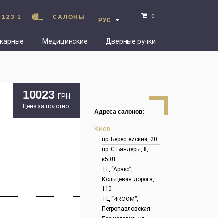
0
 123 1
САЛОНЫ
РУС
жарные
Медицинские
Дверные ручки
10023
ГРН
Цена за полотно
Адреса салонов:
Киев
пр. Берестейский, 20
пр. С.Бандеры, 8,
к50Л
ТЦ “Аракс”,
Кольцевая дорога,
110
ТЦ “4ROOM”,
Петропавловская