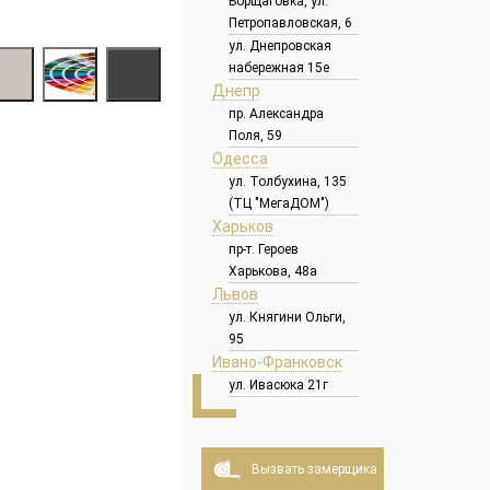
Борщаговка, ул.
Петропавловская, 6
ул. Днепровская
набережная 15е
Днепр
пр. Александра
Поля, 59
Одесса
ул. Толбухина, 135
(ТЦ "МегаДОМ")
Харьков
пр-т. Героев
Харькова, 48а
Львов
ул. Княгини Ольги,
95
Ивано-Франковск
ул. Ивасюка 21г
Вызвать замерщика