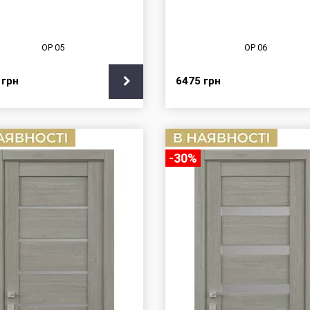
OP 05
OP 06
5
грн
6475
грн
-30%