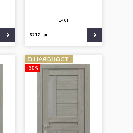
LA 01
3212
грн
-30%