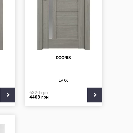
DOORIS
LA 06
6320
грн
4403
грн