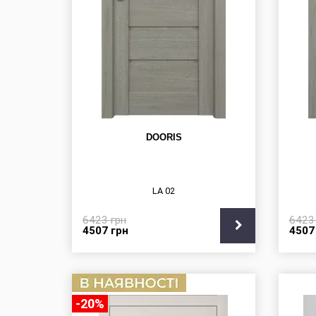
DOORIS
LA 02
6423
грн
642
4507
грн
450
-20%