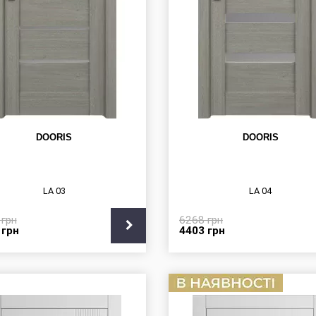
DOORIS
DOORIS
LA 03
LA 04
3
грн
6268
грн
7
грн
4403
грн