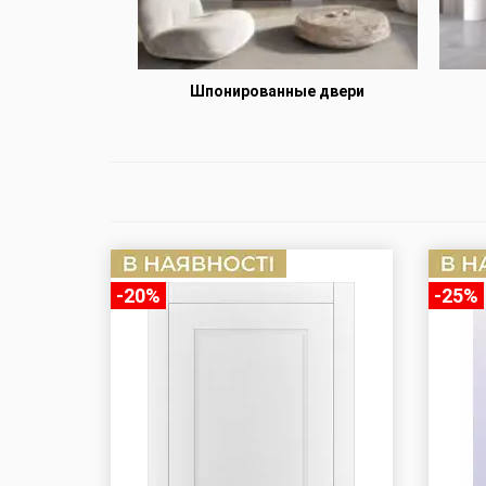
анную
Шпонированные двери
-20%
-25%