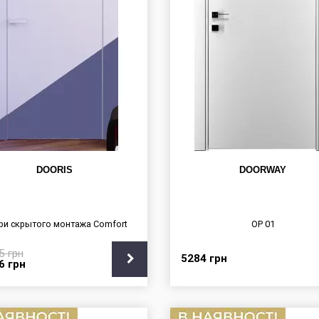
DOORIS
DOORWAY
ри скрытого монтажа Сomfort
OP 01
75
грн
5284
грн
56
грн