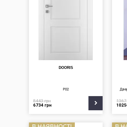
DOORIS
P02
Две
8443
грн
136
6734
грн
102