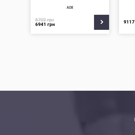
A08
8702
грн
911
6941
грн