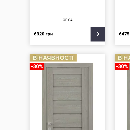
OP 04
6320
грн
647
-30%
-30%