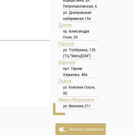
Борщаговка, ул.
Петропавловская, 6
ул. Днепровская
набережная 15е
Днепр
пр. Александра
Поля, 59
Одесса
ул. Толбухина, 135
(ТЦ "МегаДОМ")
Харьков
пр-т. Героев
Харькова, 48а
Львов
ул. Княгини Ольги,
95
Ивано-Франковск
ул. Ивасюка 21г
Вызвать замерщика