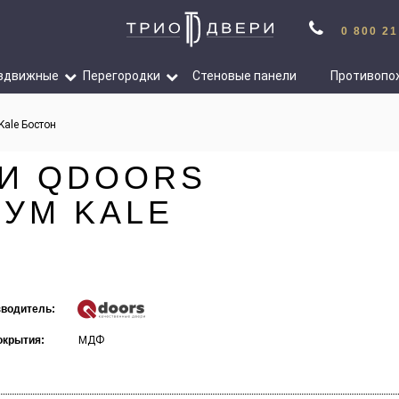
0 800 21
здвижные
Перегородки
Стеновые панели
Противопо
ale Бостон
И QDOORS
УМ KALE
водитель:
окрытия:
МДФ