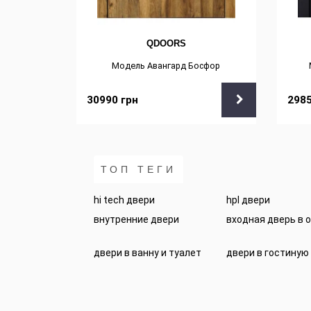
QDOORS
т
Модель Авангард Босфор
30990
грн
298
ТОП ТЕГИ
hi tech двери
hpl двери
внутренние двери
входная дверь в 
двери в ванну и туалет
двери в гостиную