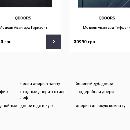
QDOORS
QDOORS
Модель Авангард Горизонт
Модель Авангард Тиффан
50
грн
30990
грн
белая дверь в ванну
беленый дуб двери
офис
входные двери в стиле
гардеробная двери
лофт
 двойные
двери в детскую
двери в детскую комнату