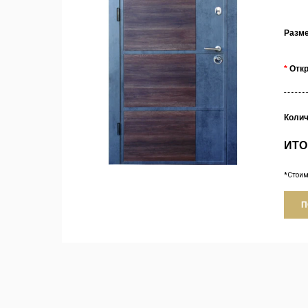
Разм
Отк
Коли
ИТО
*Стоим
П