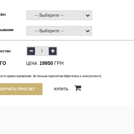
еры
--- Выберите ---
рывание
--- Выберите ---
чество
ГРН
ГО
19950
ЦЕНА
ость ориентировочная. За точным просчетом обратитесь к консультанту
КУПИТЬ
ОЛУЧИТЬ ПРОСЧЕТ