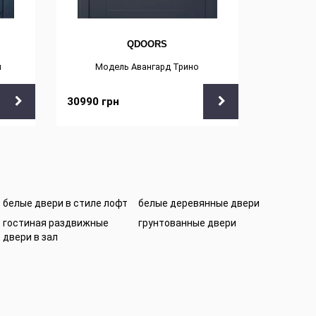
QDOORS
и
Модель Авангард Трино
Модел
30990
грн
19950
г
белые двери в стиле лофт
белые деревянные двери
гостиная раздвижные
грунтованные двери
двери в зал