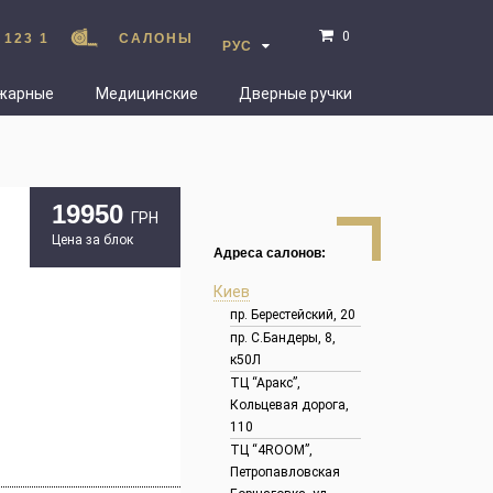
0
 123 1
САЛОНЫ
РУС
жарные
Медицинские
Дверные ручки
19950
ГРН
Цена за блок
Адреса салонов:
Киев
пр. Берестейский, 20
пр. С.Бандеры, 8,
к50Л
ТЦ “Аракс”,
Кольцевая дорога,
110
ТЦ “4ROOM”,
Петропавловская