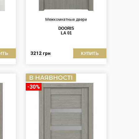
Межкомнатные двери
DOORIS
LA 01
3212
грн
ИТЬ
КУПИТЬ
-30%