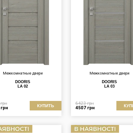
Межкомнатные двери
Межкомнатные двери
DOORIS
DOORIS
LA 02
LA 03
3
грн
6423
грн
КУПИТЬ
КУП
7
грн
4507
грн