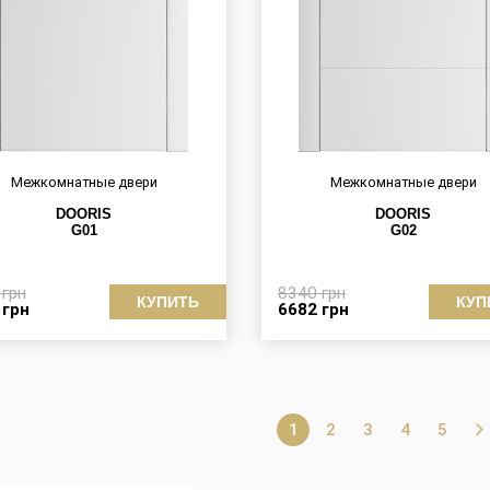
Межкомнатные двери
Межкомнатные двери
DOORIS
DOORIS
G01
G02
3
грн
8340
грн
КУПИТЬ
КУП
1
грн
6682
грн
1
2
3
4
5