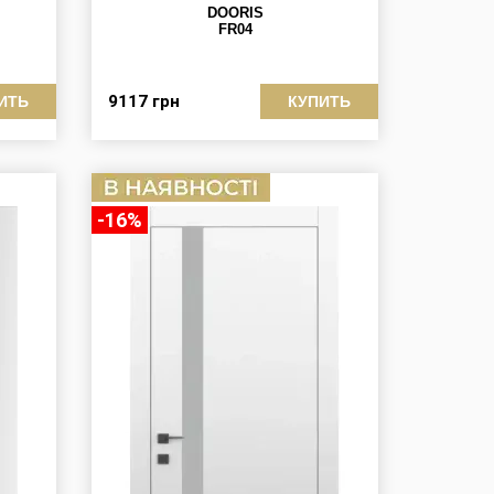
DOORIS
FR04
9117
грн
ИТЬ
КУПИТЬ
-16%