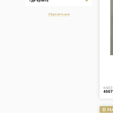
Где купить
Сбросить все
642
450