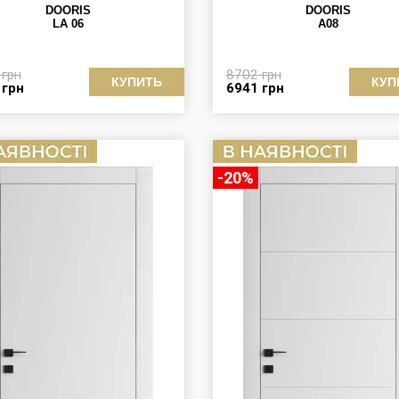
DOORIS
DOORIS
LA 06
A08
0
грн
8702
грн
КУПИТЬ
КУП
3
грн
6941
грн
-20%