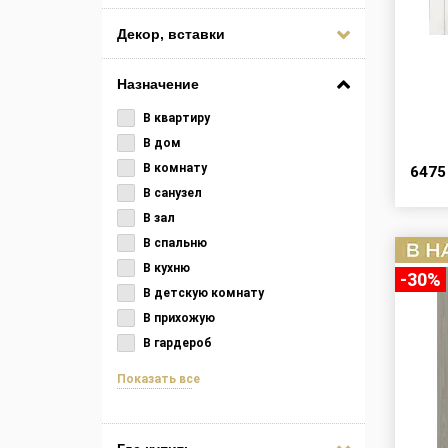
Декор, вставки
Назначение
В квартиру
В дом
В комнату
647
В санузел
В зал
В спальню
В кухню
-30%
В детскую комнату
В прихожую
В гардероб
Показать все