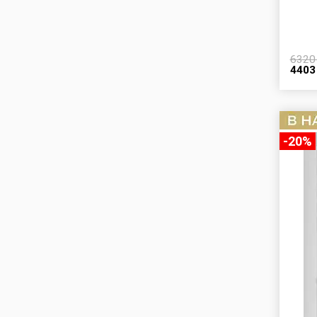
632
440
-20%