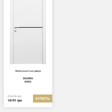
Межкомнатные двери
DOORIS
GG01
21675
грн
КУПИТЬ
16191
грн