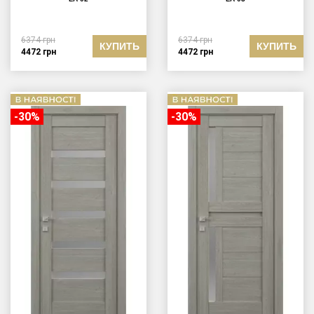
6374
грн
6374
грн
КУПИТЬ
КУПИТЬ
4472
грн
4472
грн
-30%
-30%