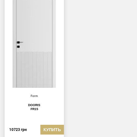
Form
DOORIS
FR15
КУПИТЬ
10723
грн