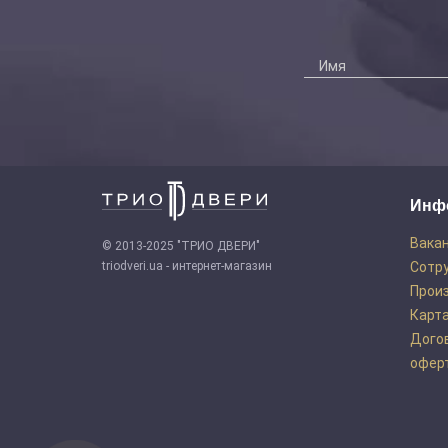
Инф
Вака
© 2013-2025 "ТРИО ДВЕРИ"
triodveri.ua - интернет-магазин
Сотр
Прои
Карта
Дого
офер