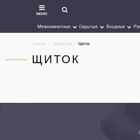
МЕНЮ
Межкомнатные
Скрытые
Входные
Ра
Главная
Фурнитура
Щиток
ЩИТОК