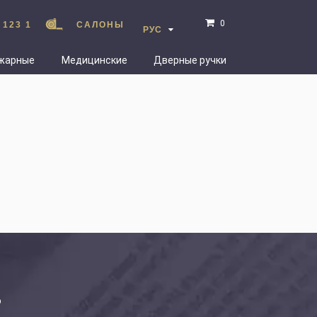
0
 123 1
САЛОНЫ
РУС
жарные
Медицинские
Дверные ручки
ю