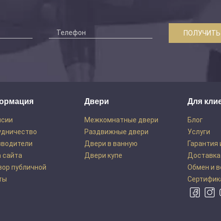
ПОЛУЧИТЬ
ормация
Двери
Для кли
нсии
Межкомнатные двери
Блог
удничество
Раздвижные двери
Услуги
зводители
Двери в ванную
Гарантия 
 сайта
Двери купе
Доставка
вор публичной
Обмен и 
ты
Сертифик