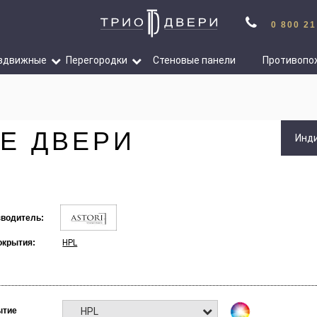
0 800 21
здвижные
Перегородки
Стеновые панели
Противопо
Е ДВЕРИ
Инд
водитель:
окрытия:
HPL
HPL
ытие