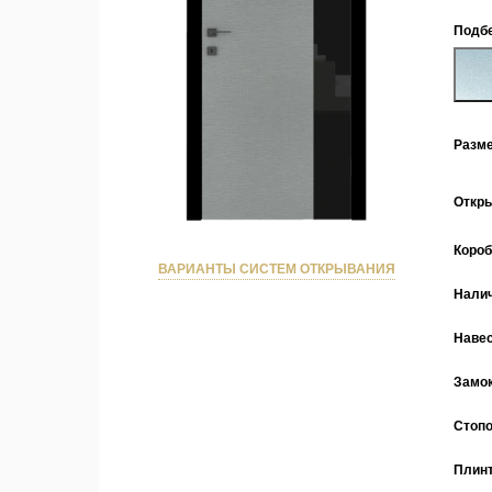
Подбе
Разм
Откр
Коро
ВАРИАНТЫ СИСТЕМ ОТКРЫВАНИЯ
Нали
Наве
Замо
Стоп
Плин