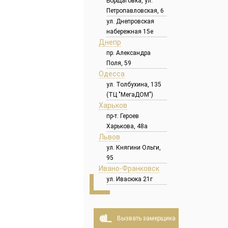
Борщаговка, ул.
Петропавловская, 6
ул. Днепровская
набережная 15е
Днепр
пр. Александра
Поля, 59
Одесса
ул. Толбухина, 135
(ТЦ "МегаДОМ")
Харьков
пр-т. Героев
Харькова, 48а
Львов
ул. Княгини Ольги,
95
Ивано-Франковск
ул. Ивасюка 21г
Вызвать замерщика