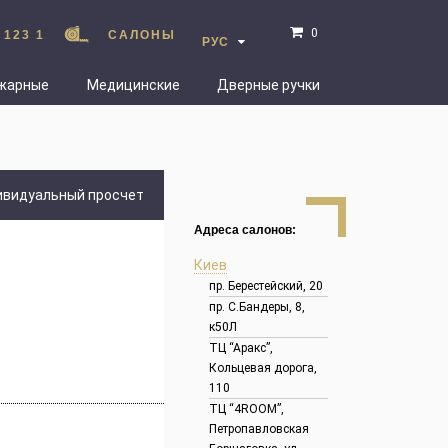
0
 123 1
САЛОНЫ
РУС
жарные
Медицинские
Дверные ручки
ивидуальный просчет
Адреса салонов:
Киев
пр. Берестейский, 20
пр. С.Бандеры, 8,
к50Л
ТЦ “Аракс”,
Кольцевая дорога,
110
ТЦ “4ROOM”,
Петропавловская