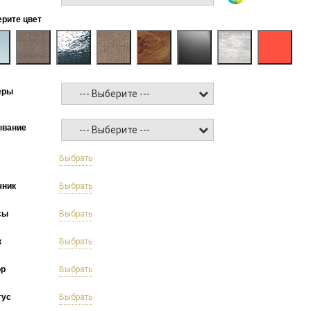
рите цвет
еры
--- Выберите ---
ывание
--- Выберите ---
б
Выбрать
чник
Выбрать
сы
Выбрать
к
Выбрать
ор
Выбрать
тус
Выбрать