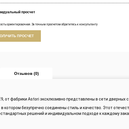
видуальный просчет
ость ориентировочная. За точным просчетом обратитесь к консультанту
ОЛУЧИТЬ ПРОСЧЕТ
Отзывов (0)
E9, от фабрики Astori эксклюзивно представлены в сети дверных 
UX, в котором безупречно соединены стиль и качество. Этот отече
естандартных решений и индивидуальном подходе к каждому зака