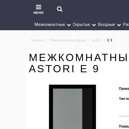
МЕНЮ
Межкомнатные
Скрытые
Входные
Ра
Главная
Межкомнатные двери
Astori
E 9
МЕЖКОМНАТНЫ
ASTORI E 9
Произ
Тип п
Покр