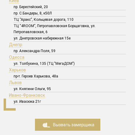
Киев
пр. Берестейский, 20
пр. С.Бандеры, 8, к50Л
ТЦ “Аракс”, Кольцевая дорога, 110
ТЦ “4ROOM”, Петропавловская Борщаговка, ул.
Петропавловская, 6
ул. Днепровская набережная 15е
Днепр
пр. Александра Поля, 59
Одесса
ул. Толбухина, 135 (ТЦ "МегаДОМ")
Харьков
пр-т. Героев Харькова, 48а
Львов
ул. Княгини Ольги, 95
Ивано-Франковск
ул. Ивасюка 21г
Вызвать замерщика