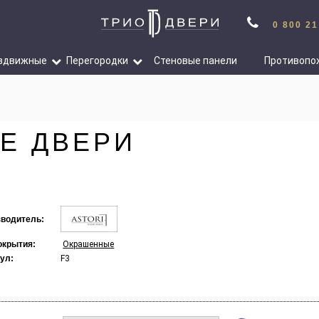
0 800 21
здвижные
Перегородки
Стеновые панели
Противопо
Е ДВЕРИ
водитель:
окрытия:
Окрашенные
ул:
F3