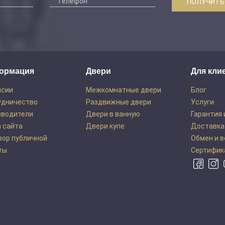
ПОЛУЧИТЬ
ормация
Двери
Для кли
нсии
Межкомнатные двери
Блог
удничество
Раздвижные двери
Услуги
зводители
Двери в ванную
Гарантия 
 сайта
Двери купе
Доставка
вор публичной
Обмен и 
ты
Сертифик