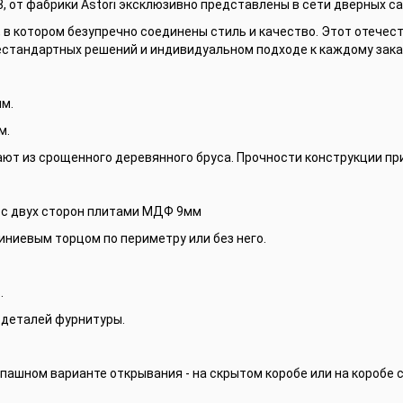
3, от фабрики Astori эксклюзивно представлены в сети дверных с
UX, в котором безупречно соединены стиль и качество. Этот отече
естандартных решений и индивидуальном подходе к каждому зака
мм.
м.
ают из срощенного деревянного бруса. Прочности конструкции пр
 с двух сторон плитами МДФ 9мм
ниевым торцом по периметру или без него.
.
 деталей фурнитуры.
спашном варианте открывания - на скрытом коробе или на коробе с