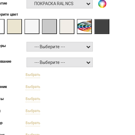
ПОКРАСКА RAL NCS
ытие
рите цвет
еры
--- Выберите ---
ывание
--- Выберите ---
б
Выбрать
чник
Выбрать
сы
Выбрать
к
Выбрать
ор
Выбрать