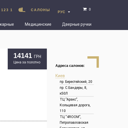
0
 123 1
САЛОНЫ
РУС
жарные
Медицинские
Дверные ручки
14141
ГРН
Цена за полотно
Адреса салонов:
Киев
пр. Берестейский, 20
пр. С.Бандеры, 8,
к50Л
ТЦ “Аракс”,
Кольцевая дорога,
110
ТЦ “4ROOM”,
Петропавловская