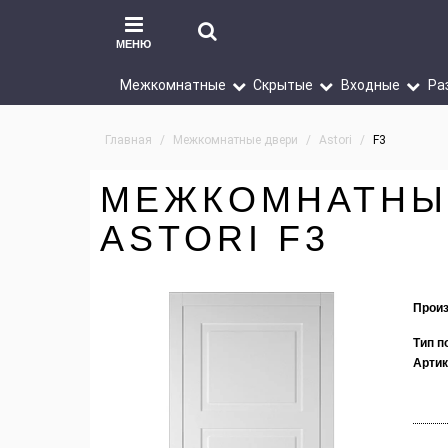
МЕНЮ
Межкомнатные
Скрытые
Входные
Ра
Главная
Межкомнатные двери
Astori
F3
МЕЖКОМНАТНЫ
ASTORI F3
Произ
Тип п
Артик