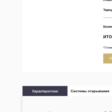
Плин
Торец
Коли
ИТО
*Стоим
П
Характеристики
Cистемы открывания