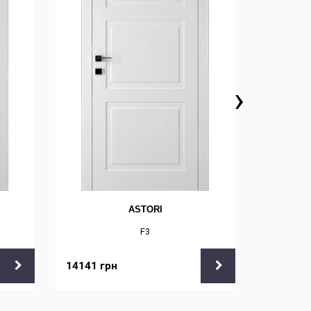
›
ASTORI
F3
14141
грн
14141
г