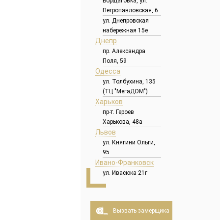
Борщаговка, ул.
Петропавловская, 6
ул. Днепровская
набережная 15е
Днепр
пр. Александра
Поля, 59
Одесса
ул. Толбухина, 135
(ТЦ "МегаДОМ")
Харьков
пр-т. Героев
Харькова, 48а
Львов
ул. Княгини Ольги,
95
Ивано-Франковск
ул. Ивасюка 21г
Вызвать замерщика