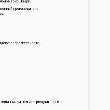
алонов Трио Двери.
ственный производитель
зу.
идают ребра жесткости.
 наличником, так и на раздвижной и