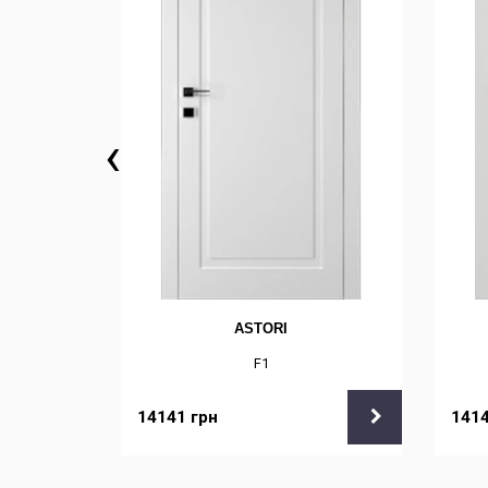
‹
ASTORI
F1
14141
грн
141