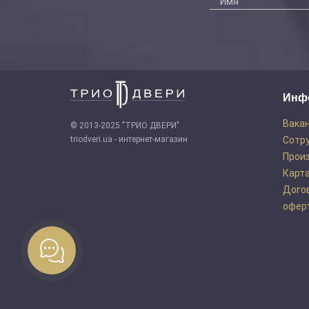
Инф
Вака
© 2013-2025 "ТРИО ДВЕРИ"
triodveri.ua - интернет-магазин
Сотр
Прои
Карта
Дого
офер